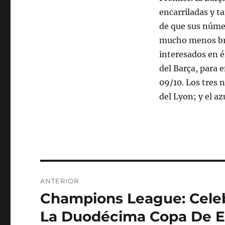
encarriladas y t
de que sus númer
mucho menos bril
interesados en é
del Barça, para 
09/10. Los tres 
del Lyon; y el az
Navegación
ANTERIOR
de
Champions League: Celeb
Entrada
anterior:
entradas
La Duodécima Copa De Eu