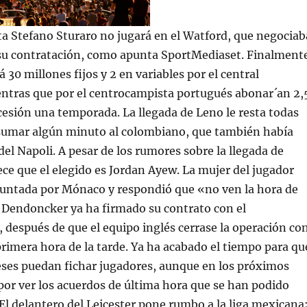
a Stefano Sturaro no jugará en el Watford, que negociab
 su contratación, como apunta SportMediaset. Finalment
 30 millones fijos y 2 en variables por el central
ntras que por el centrocampista portugués abonar´an 2,
cesión una temporada. La llegada de Leno le resta todas
 sumar algún minuto al colombiano, que también había
del Napoli. A pesar de los rumores sobre la llegada de
ce que el elegido es Jordan Ayew. La mujer del jugador
eguntada por Mónaco y respondió que «no ven la hora de
 Dendoncker ya ha firmado su contrato con el
después de que el equipo inglés cerrase la operación co
primera hora de la tarde. Ya ha acabado el tiempo para qu
eses puedan fichar jugadores, aunque en los próximos
por ver los acuerdos de última hora que se han podido
 El delantero del Leicester pone rumbo a la liga mexicana