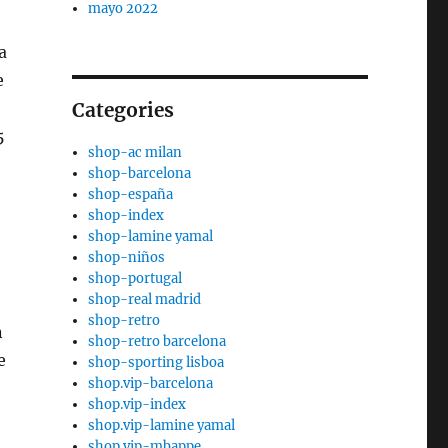
mayo 2022
a
e
Categories
5
shop-ac milan
shop-barcelona
shop-españa
shop-index
shop-lamine yamal
shop-niños
shop-portugal
shop-real madrid
shop-retro
n
shop-retro barcelona
e
shop-sporting lisboa
shop.vip-barcelona
shop.vip-index
shop.vip-lamine yamal
;
shop.vip-mbappe