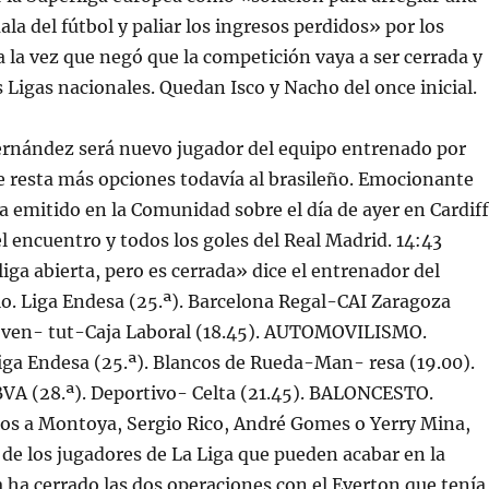
la del fútbol y paliar los ingresos perdidos» por los
a la vez que negó que la competición vaya a ser cerrada y
 Ligas nacionales. Quedan Isco y Nacho del once inicial.
rnández será nuevo jugador del equipo entrenado por
le resta más opciones todavía al brasileño. Emocionante
ha emitido en la Comunidad sobre el día de ayer en Cardiff
 encuentro y todos los goles del Real Madrid. 14:43
iga abierta, pero es cerrada» dice el entrenador del
o. Liga Endesa (25.ª). Barcelona Regal-CAI Zaragoza
Joven- tut-Caja Laboral (18.45). AUTOMOVILISMO.
a Endesa (25.ª). Blancos de Rueda-Man- resa (19.00).
VA (28.ª). Deportivo- Celta (21.45). BALONCESTO.
os a Montoya, Sergio Rico, André Gomes o Yerry Mina,
de los jugadores de La Liga que pueden acabar en la
a ha cerrado las dos operaciones con el Everton que tenía