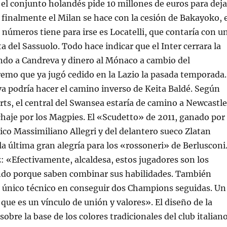
l conjunto holandés pide 10 millones de euros para deja
 Si finalmente el Milan se hace con la cesión de Bakayoko, 
números tiene para irse es Locatelli, que contaría con u
a del Sassuolo. Todo hace indicar que el Inter cerrara la
ndo a Candreva y dinero al Mónaco a cambio del
emo que ya jugó cedido en la Lazio la pasada temporada.
 podría hacer el camino inverso de Keita Baldé. Según
ts, el central del Swansea estaría de camino a Newcastle
ichaje por los Magpies. El «Scudetto» de 2011, ganado por
nico Massimiliano Allegri y del delantero sueco Zlatan
la última gran alegría para los «rossoneri» de Berlusconi
: «Efectivamente, alcaldesa, estos jugadores son los
do porque saben combinar sus habilidades. También
l único técnico en conseguir dos Champions seguidas. Un
que es un vínculo de unión y valores». El diseño de la
obre la base de los colores tradicionales del club italiano