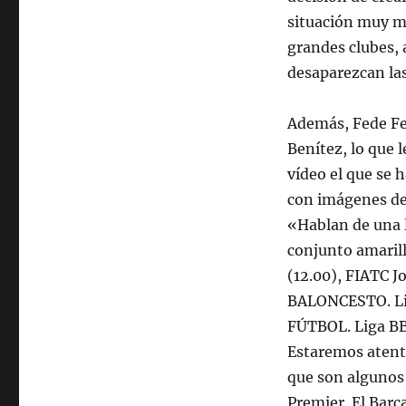
situación muy ma
grandes clubes, 
desaparezcan las
Además, Fede Fe
Benítez, lo que 
vídeo el que se 
con imágenes del
«Hablan de una l
conjunto amarill
(12.00), FIATC 
BALONCESTO. Lig
FÚTBOL. Liga BB
Estaremos atent
que son algunos 
Premier. El Barç