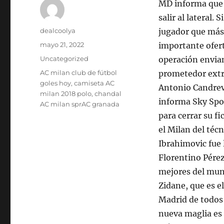
MD informa que e
salir al lateral.
Autor
dealcoolya
jugador que más 
Publicado
mayo 21, 2022
importante ofert
el
Categorías
Uncategorized
operación envia
Etiquetas
AC milan club de fútbol
prometedor extr
goles hoy
,
camiseta AC
Antonio Candreva
milan 2018 polo
,
chandal
informa Sky Spor
AC milan sprAC granada
para cerrar su f
el Milan del téc
Ibrahimovic fue 
Florentino Pérez
mejores del mun
Zidane, que es e
Madrid de todos 
nueva maglia es s