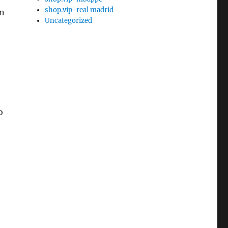
shop.vip-real madrid
an
Uncategorized
o