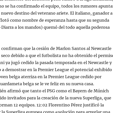
no se ha confirmado el equipo, todos los rumores apunt
nuevo destino del veterano ariete. El italiano, ganador a
, flotó como nombre de esperanza hasta que su segunda
Diarra a los mandos) quemó del todo aquella poderosa
 confirman que la cesión de Marlon Santos al Newcastle
 seco debido a que el futbolista no ha obtenido el permis
ani ya jugó cedido la pasada temporada en el Newcastle y
 a demostrar en la Premier League el potencial exhibido
joven belga aterriza en la Premier League cedido por
guardameta belga se le ve feliz en su nueva casa.
ién afirmó que tanto el PSG como el Bayern de Múnich
ido invitados para la creación de la nueva Superliga, que
orman 12 equipos. 12:02 Florentino Pérez justificó la
r la Superliga europea como «solución para arreglar una