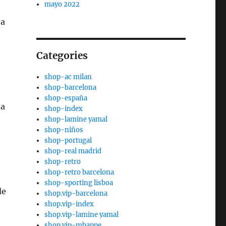
mayo 2022
ta
ó
Categories
shop-ac milan
shop-barcelona
shop-españa
ma
shop-index
shop-lamine yamal
shop-niños
shop-portugal
shop-real madrid
shop-retro
shop-retro barcelona
shop-sporting lisboa
de
shop.vip-barcelona
shop.vip-index
shop.vip-lamine yamal
shop.vip-mbappe