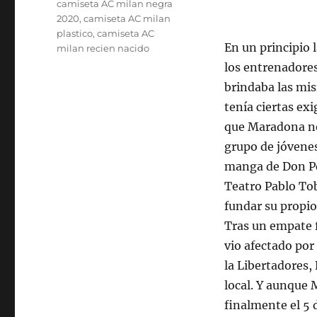
Etiquetas
camiseta AC milan negra
2020
,
camiseta AC milan
plastico
,
camiseta AC
En un principio 
milan recien nacido
los entrenadores
brindaba las mis
tenía ciertas ex
que Maradona no
grupo de jóvenes
manga de Don Pep
Teatro Pablo Tob
fundar su propio
Tras un empate f
vio afectado por 
la Libertadores,
local. Y aunque
finalmente el 5