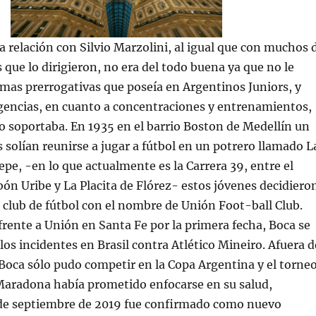
la relación con Silvio Marzolini, al igual que con muchos 
 que lo dirigieron, no era del todo buena ya que no le
mas prerrogativas que poseía en Argentinos Juniors, y
igencias, en cuanto a concentraciones y entrenamientos,
 soportaba. En 1935 en el barrio Boston de Medellín un
 solían reunirse a jugar a fútbol en un potrero llamado L
e, -en lo que actualmente es la Carrera 39, entre el
ón Uribe y La Placita de Flórez- estos jóvenes decidiero
 club de fútbol con el nombre de Unión Foot-ball Club.
rente a Unión en Santa Fe por la primera fecha, Boca se
los incidentes en Brasil contra Atlético Mineiro. Afuera d
 Boca sólo pudo competir en la Copa Argentina y el torne
 Maradona había prometido enfocarse en su salud,
 de septiembre de 2019 fue confirmado como nuevo