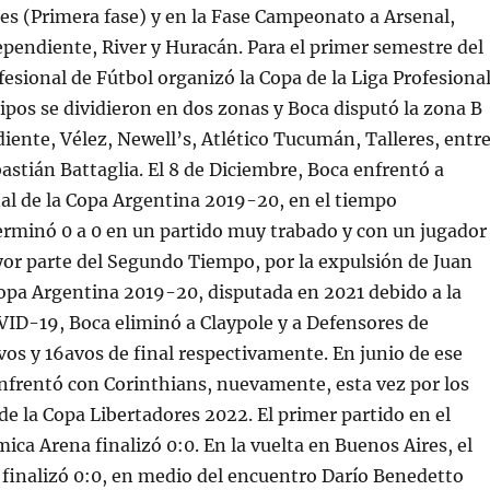
res (Primera fase) y en la Fase Campeonato a Arsenal,
pendiente, River y Huracán. Para el primer semestre del
ofesional de Fútbol organizó la Copa de la Liga Profesiona
ipos se dividieron en dos zonas y Boca disputó la zona B
iente, Vélez, Newell’s, Atlético Tucumán, Talleres, entr
bastián Battaglia. El 8 de Diciembre, Boca enfrentó a
inal de la Copa Argentina 2019-20, en el tiempo
erminó 0 a 0 en un partido muy trabado y con un jugador
or parte del Segundo Tiempo, por la expulsión de Juan
opa Argentina 2019-20, disputada en 2021 debido a la
ID-19, Boca eliminó a Claypole y a Defensores de
os y 16avos de final respectivamente. En junio de ese
nfrentó con Corinthians, nuevamente, esta vez por los
 de la Copa Libertadores 2022. El primer partido en el
ica Arena finalizó 0:0. En la vuelta en Buenos Aires, el
finalizó 0:0, en medio del encuentro Darío Benedetto