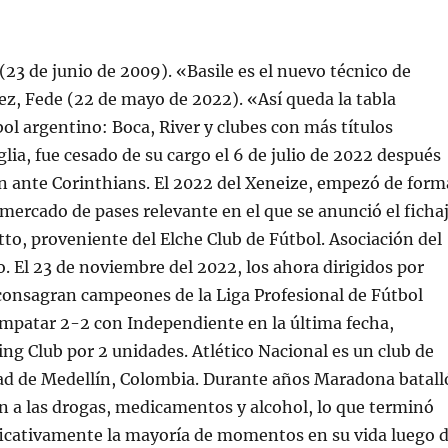
 (23 de junio de 2009). «Basile es el nuevo técnico de
z, Fede (22 de mayo de 2022). «Así queda la tabla
bol argentino: Boca, River y clubes con más títulos
glia, fue cesado de su cargo el 6 de julio de 2022 después
n ante Corinthians. El 2022 del Xeneize, empezó de form
 mercado de pases relevante en el que se anunció el ficha
to, proveniente del Elche Club de Fútbol. Asociación del
. El 23 de noviembre del 2022, los ahora dirigidos por
consagran campeones de la Liga Profesional de Fútbol
empatar 2-2 con Independiente en la última fecha,
ng Club por 2 unidades. Atlético Nacional es un club de
dad de Medellín, Colombia. Durante años Maradona batall
ón a las drogas, medicamentos y alcohol, lo que terminó
icativamente la mayoría de momentos en su vida luego 