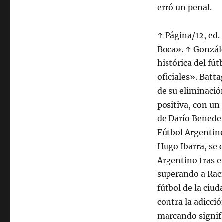
erró un penal.
↑ Página/12, ed.
Boca». ↑ Gonzále
histórica del fút
oficiales». Batta
de su eliminació
positiva, con un
de Darío Benedet
Fútbol Argentino
Hugo Ibarra, se 
Argentino tras 
superando a Raci
fútbol de la ciu
contra la adicci
marcando signif