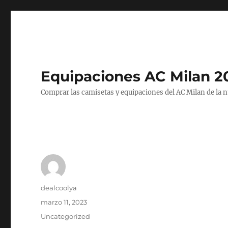
Equipaciones AC Milan 2
Comprar las camisetas y equipaciones del AC Milan de la 
Autor
dealcoolya
Publicado
marzo 11, 2023
el
Categorías
Uncategorized