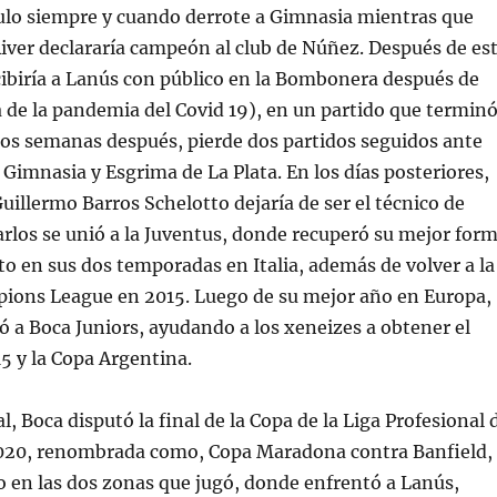
tulo siempre y cuando derrote a Gimnasia mientras que
River declararía campeón al club de Núñez. Después de es
cibiría a Lanús con público en la Bombonera después de
a de la pandemia del Covid 19), en un partido que termin
Dos semanas después, pierde dos partidos seguidos ante
y Gimnasia y Esgrima de La Plata. En los días posteriores,
uillermo Barros Schelotto dejaría de ser el técnico de
arlos se unió a la Juventus, donde recuperó su mejor for
to en sus dos temporadas en Italia, además de volver a la
mpions League en 2015. Luego de su mejor año en Europa,
ó a Boca Juniors, ayudando a los xeneizes a obtener el
 y la Copa Argentina.
l, Boca disputó la final de la Copa de la Liga Profesional 
020, renombrada como, Copa Maradona contra Banfield,
ro en las dos zonas que jugó, donde enfrentó a Lanús,