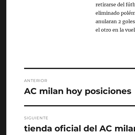
retirarse del fút
eliminado polémi
anularan 2 goles 
el otro en la vu
Navegación
ANTERIOR
de
AC milan hoy posiciones
Entrada
anterior:
entradas
SIGUIENTE
tienda oficial del AC mil
Entrada