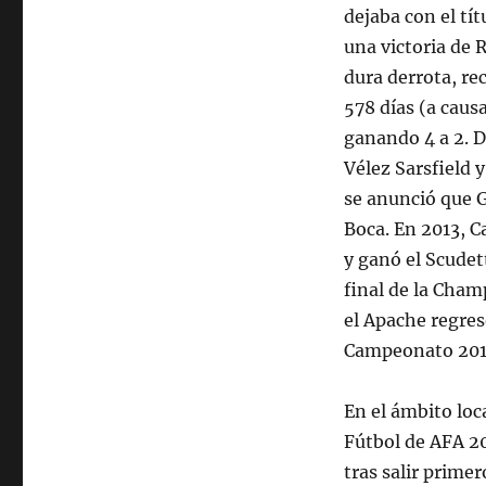
dejaba con el tí
una victoria de 
dura derrota, re
578 días (a caus
ganando 4 a 2. 
Vélez Sarsfield 
se anunció que G
Boca. En 2013, C
y ganó el Scudet
final de la Cha
el Apache regres
Campeonato 2015
En el ámbito loca
Fútbol de AFA 2
tras salir prime