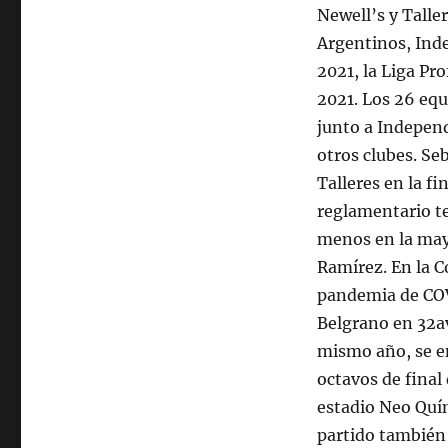
Newell’s y Talle
Argentinos, Inde
2021, la Liga Pr
2021. Los 26 equ
junto a Independ
otros clubes. Se
Talleres en la f
reglamentario t
menos en la may
Ramírez. En la C
pandemia de COV
Belgrano en 32av
mismo año, se e
octavos de final
estadio Neo Quím
partido también 