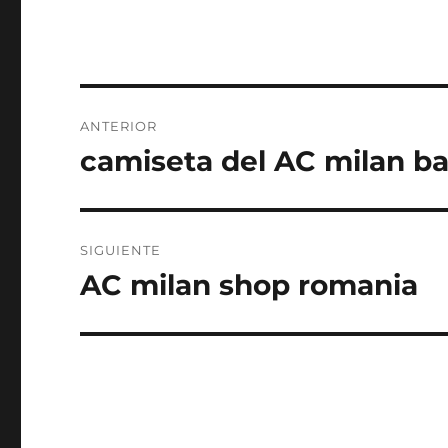
Navegación
ANTERIOR
de
camiseta del AC milan bal
Entrada
anterior:
entradas
SIGUIENTE
AC milan shop romania
Entrada
siguiente: