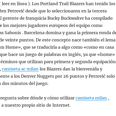
leer en línea ). Los Portland Trail Blazers han tenido los
en Petrović desde que lo seleccionaron en la tercera
El gerente de franquicia Bucky Buckwalter ha compilado
de los mejores jugadores europeos del equipo como
as Sabonis . Barcelona domina y gana la primera ronda d
 de veinte puntos. De este concepto nace también el lema
 Home», que se traduciría a algo como «como en casa
 que hace un juego de palabras en inglés, ya que «home»
términos que utilizan para primera y segunda equipación
,
camiseta ac milan
los Blazers dan la bienvenida y
ente a los Denver Nuggets por 26 puntos y Petrović solo
s dos minutos del juego.
pregunta sobre dónde y cómo utilizar
camiseta milan
,
a nuestro propio sitio de Internet.