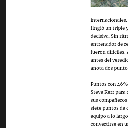
internacionales.
fingió un triple
decisiva. Sin ri
entrenador de r
fueron difíciles
antes del veredi
anota dos puntos
Puntos con 46% d
Steve Kerr para
sus compañeros 
siete puntos de d
equipo a lo larg
convertirse en u