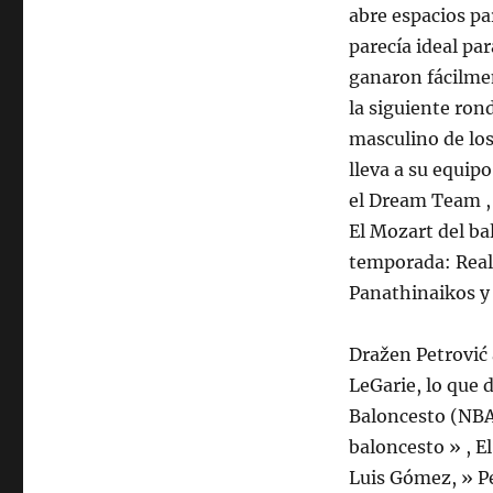
abre espacios p
parecía ideal par
ganaron fácilmen
la siguiente ron
masculino de los
lleva a su equipo
el Dream Team , 
El Mozart del ba
temporada: Real 
Panathinaikos y 
Dražen Petrović
LeGarie, lo que 
Baloncesto (NBA)
baloncesto » , El
Luis Gómez, » Pe