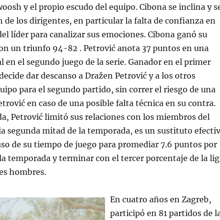
woosh y el propio escudo del equipo. Cibona se inclina y s
ón de los dirigentes, en particular la falta de confianza en
del líder para canalizar sus emociones. Cibona ganó su
on un triunfo 94-82 . Petrović anota 37 puntos en una
al en el segundo juego de la serie. Ganador en el primer
 decide dar descanso a Dražen Petrović y a los otros
uipo para el segundo partido, sin correr el riesgo de una
trović en caso de una posible falta técnica en su contra.
a, Petrović limitó sus relaciones con los miembros del
la segunda mitad de la temporada, es un sustituto efecti
uso de su tiempo de juego para promediar 7.6 puntos por
la temporada y terminar con el tercer porcentaje de la li
res hombres.
En cuatro años en Zagreb,
participó en 81 partidos de l