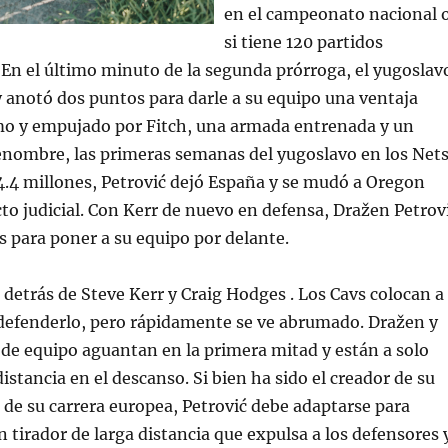
en el campeonato nacional 
si tiene 120 partidos
 En el último minuto de la segunda prórroga, el yugoslav
 y anotó dos puntos para darle a su equipo una ventaja
tmo y empujado por Fitch, una armada entrenada y un
enombre, las primeras semanas del yugoslavo en los Net
. 4.4 millones, Petrović dejó España y se mudó a Oregon
cto judicial. Con Kerr de nuevo en defensa, Dražen Petrov
 para poner a su equipo por delante.
etrás de Steve Kerr y Craig Hodges . Los Cavs colocan a
 defenderlo, pero rápidamente se ve abrumado. Dražen y
de equipo aguantan en la primera mitad y están a solo
istancia en el descanso. Si bien ha sido el creador de su
o de su carrera europea, Petrović debe adaptarse para
n tirador de larga distancia que expulsa a los defensores 