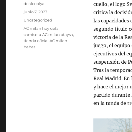
Autor
dealcoolya
cuello, el logo S
Publicado
junio 7, 2023
critica la decisi
el
Categorías
Uncategorized
las capacidades 
Etiquetas
AC milan hoy uefa
,
segundo título c
camiseta AC milan otaysa
,
victoria de la Re
tienda oficial AC milan
juego, el equipo
bebes
ejecutivos del eq
suspensión de Pe
Tras la temporad
Real Madrid. En 
y hace el mejor 
partido durante 
en la tanda de t