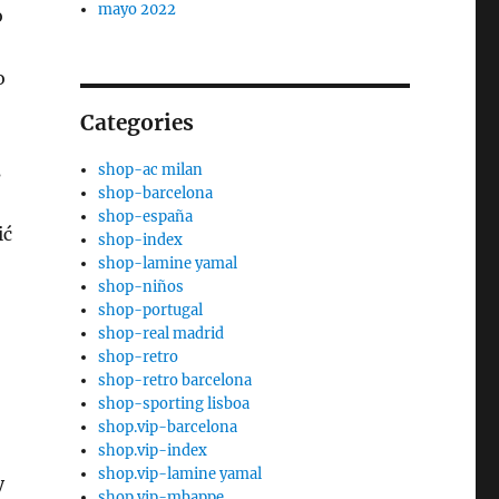
mayo 2022
o
o
Categories
shop-ac milan
s
shop-barcelona
shop-españa
ić
shop-index
shop-lamine yamal
shop-niños
shop-portugal
shop-real madrid
shop-retro
shop-retro barcelona
shop-sporting lisboa
shop.vip-barcelona
shop.vip-index
shop.vip-lamine yamal
y
shop.vip-mbappe