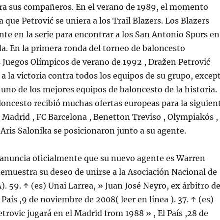
ara sus compañeros. En el verano de 1989, el momento
a que Petrović se uniera a los Trail Blazers. Los Blazers
te en la serie para encontrar a los San Antonio Spurs en
da. En la primera ronda del torneo de baloncesto
 Juegos Olímpicos de verano de 1992 , Dražen Petrović
 a la victoria contra todos los equipos de su grupo, excep
uno de los mejores equipos de baloncesto de la historia.
loncesto recibió muchas ofertas europeas para la siguien
Madrid , FC Barcelona , Benetton Treviso , Olympiakós ,
Aris Salonika se posicionaron junto a su agente.
 anuncia oficialmente que su nuevo agente es Warren
demuestra su deseo de unirse a la Asociación Nacional de
. 59. ↑ (es) Unai Larrea, » Juan José Neyro, ex árbitro d
 País ,9 de noviembre de 2008( leer en línea ). 37. ↑ (es)
trovic jugará en el Madrid from 1988 » , El País ,28 de