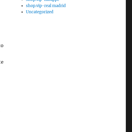
shop.vip-real madrid
Uncategorized
to
te
e