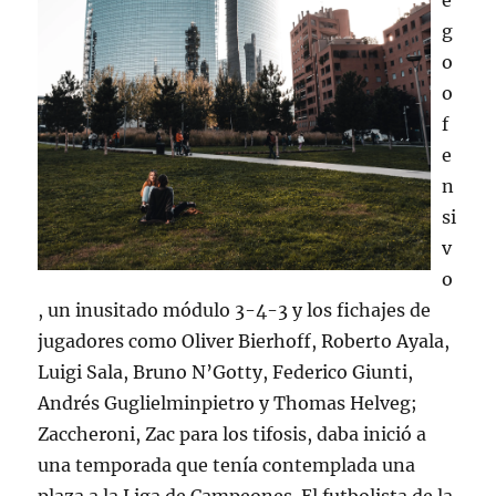
e
g
o
o
f
e
n
si
v
o
, un inusitado módulo 3-4-3 y los fichajes de
jugadores como Oliver Bierhoff, Roberto Ayala,
Luigi Sala, Bruno N’Gotty, Federico Giunti,
Andrés Guglielminpietro y Thomas Helveg;
Zaccheroni, Zac para los tifosis, daba inició a
una temporada que tenía contemplada una