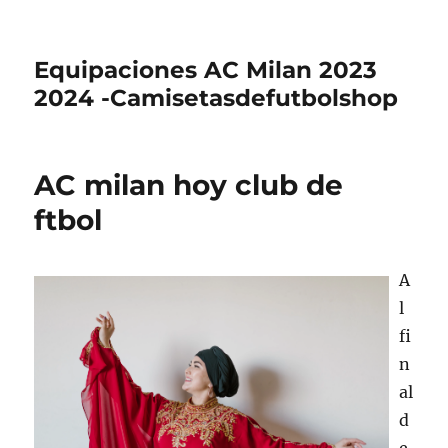
Equipaciones AC Milan 2023
2024 -Camisetasdefutbolshop
AC milan hoy club de
ftbol
A
l
fi
n
al
d