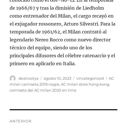
conocido como el Gre-No-Li. En la temporada
de 1966/67 y tras la dimisión de Liedholm
como entrenador del Milan, el cargo recayó en
el exjugador rossonero, Arturo Silvestri. Para la
temporada de 1961/62, el Milan contrató al
legendario Nereo Rocco como nuevo director
técnico del equipo, siendo uno de los
principales difusores del célebre catenaccio y el
primero en aplicarlo en Italia.
Autor
Publicado
Categorías
Etiquetas
dealcoolya
agosto 10, 2023
Uncategorized
AC
el
milan camiseta 2019 negra
,
AC milan store hong kong
,
camiseta del AC milan 2020 en lima
Navegación
ANTERIOR