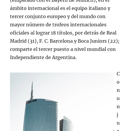
(empatado con el Bayern de Múnich), en el
ámbito internacional es el equipo italiano y
tercer conjunto europeo y del mundo con
mayor número de trofeos internacionales
oficiales al lograr 18 títulos, por detrás de Real
Madrid (31), F. C. Barcelona y Boca Juniors (22);
comparte el tercer puesto a nivel mundial con
Independiente de Argentina.
C
o
n
u
n
j
u