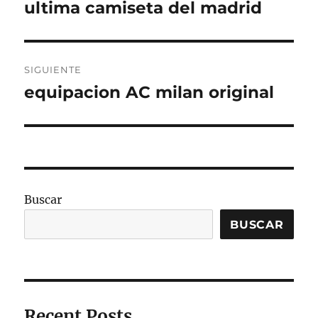
de
ultima camiseta del madrid
Entrada
anterior:
entradas
SIGUIENTE
equipacion AC milan original
Entrada
siguiente:
Buscar
BUSCAR
Recent Posts