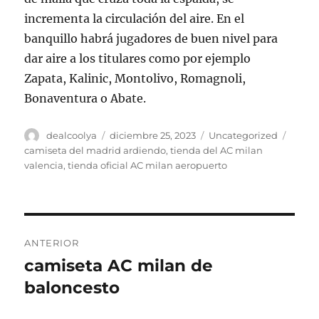
incrementa la circulación del aire. En el
banquillo habrá jugadores de buen nivel para
dar aire a los titulares como por ejemplo
Zapata, Kalinic, Montolivo, Romagnoli,
Bonaventura o Abate.
Autor
Publicado
Categorías
Etiqu
dealcoolya
diciembre 25, 2023
Uncategorized
el
camiseta del madrid ardiendo
,
tienda del AC milan
valencia
,
tienda oficial AC milan aeropuerto
Navegación
ANTERIOR
de
camiseta AC milan de
Entrada
anterior:
baloncesto
entradas