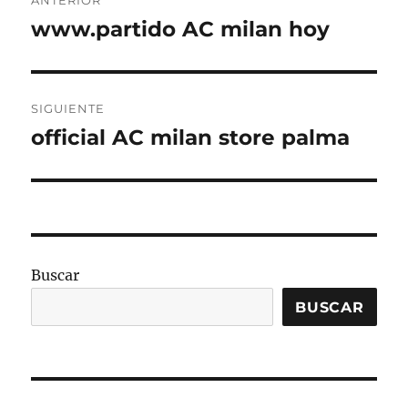
ANTERIOR
de
www.partido AC milan hoy
Entrada
anterior:
entradas
SIGUIENTE
official AC milan store palma
Entrada
siguiente:
Buscar
BUSCAR