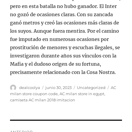
pero en esta batalla no hubo ganador. El Inter
no gozó de ocasiones claras. Con su zancada
ganó metros y creó las ocasiones más claras de
los suyos. Aunque fuera mentira. Por el camino
fue imputado en numerosas ocasiones por
prostitución de menores y escuchas ilegales, se
investigaron durante años sus vínculos con la
Mafia y el dudoso origen de su fortuna,
precisamente relacionado con la Cosa Nostra.
Autor
Publicado
Categorías
Etiquetas
dealcoolya
junio 30, 2023
Uncategorized
AC
el
milan store coupon code
,
AC milan store in egypt
,
camiseta AC milan 2018 imitacion
Navegación