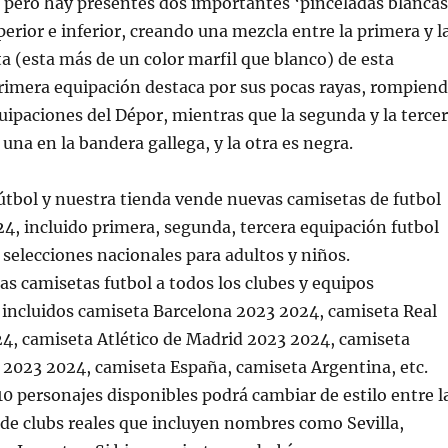
 pero hay presentes dos importantes ‘pinceladas blancas
perior e inferior, creando una mezcla entre la primera y l
 (esta más de un color marfil que blanco) de esta
rimera equipación destaca por sus pocas rayas, rompien
uipaciones del Dépor, mientras que la segunda y la terce
una en la bandera gallega, y la otra es negra.
útbol y nuestra tienda vende nuevas camisetas de futbol
4, incluido primera, segunda, tercera equipación futbol
s selecciones nacionales para adultos y niños.
s camisetas futbol a todos los clubes y equipos
 incluidos camiseta Barcelona 2023 2024, camiseta Real
4, camiseta Atlético de Madrid 2023 2024, camiseta
 2023 2024, camiseta España, camiseta Argentina, etc.
10 personajes disponibles podrá cambiar de estilo entre l
de clubs reales que incluyen nombres como Sevilla,