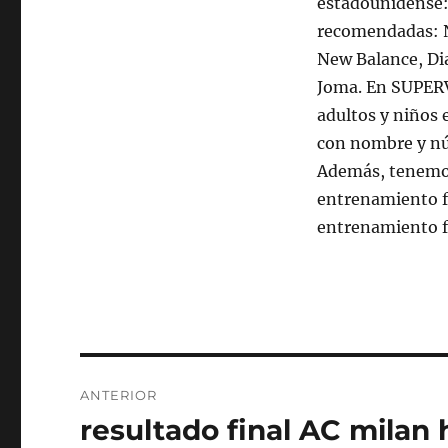
estadounidense:
recomendadas: 
New Balance, Di
Joma. En SUPERV
adultos y niños 
con nombre y nú
Además, tenemos 
entrenamiento fú
entrenamiento fú
Navegación
ANTERIOR
de
resultado final AC milan
Entrada