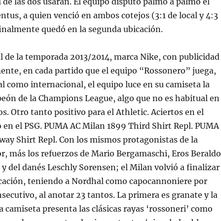
 de las dos usarán. El equipo disputó palmo a palmo el
entus, a quien venció en ambos cotejos (3:1 de local y 4:3
 finalmente quedó en la segunda ubicación.
l de la temporada 2013/2014, marca Nike, con publicidad
amente, en cada partido que el equipo “Rossonero” juega,
cal como internacional, el equipo luce en su camiseta la
peón de la Champions League, algo que no es habitual en
. Otro tanto positivo para el Athletic. Aciertos en el
o en el PSG. PUMA AC Milan 1899 Third Shirt Repl. PUMA
ay Shirt Repl. Con los mismos protagonistas de la
r, más los refuerzos de Mario Bergamaschi, Eros Beraldo
 y del danés Leschly Sorensen; el Milan volvió a finalizar
bicación, teniendo a Nordhal como capocannoniere por
ecutivo, al anotar 23 tantos. La primera es granate y la
La camiseta presenta las clásicas rayas ‘rossoneri’ como