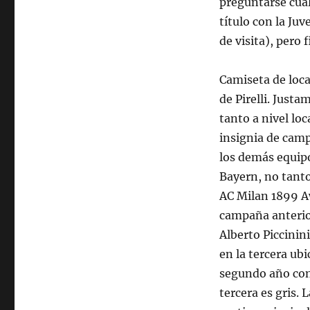
preguntarse cuál
título con la Juv
de visita), pero
Camiseta de loca
de Pirelli. Just
tanto a nivel lo
insignia de cam
los demás equipos
Bayern, no tant
AC Milan 1899 Aw
campaña anterio
Alberto Piccinini
en la tercera u
segundo año cons
tercera es gris. 