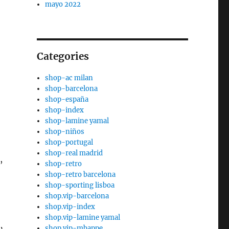
mayo 2022
Categories
shop-ac milan
shop-barcelona
shop-españa
shop-index
shop-lamine yamal
shop-niños
shop-portugal
shop-real madrid
,
shop-retro
shop-retro barcelona
shop-sporting lisboa
shop.vip-barcelona
shop.vip-index
shop.vip-lamine yamal
shop.vip-mbappe