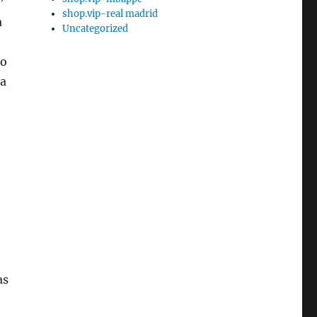
’
shop.vip-real madrid
a
Uncategorized
do
ra
as