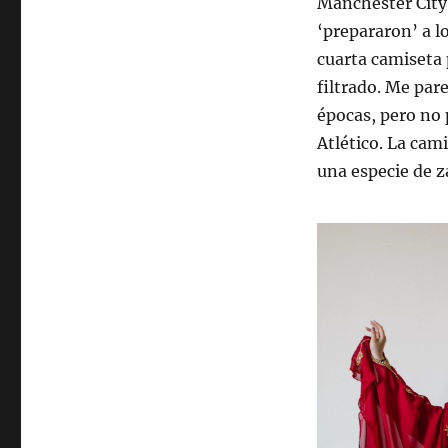
Manchester City 
‘prepararon’ a lo
cuarta camiseta 
filtrado. Me par
épocas, pero no 
Atlético. La ca
una especie de z