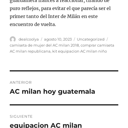
guardameta francés a reaccionar, tirando de
puro reflejos, para evitar el que parecía ser el
primer tanto del Inter de Milán en este
encuentro de vuelta.
Autor
Publicado
Categorías
Etiquetas
dealcoolya
agosto 10, 2023
Uncategorized
el
camiseta de mujer del AC milan 2018
,
comprar camiseta
AC milan republicana
,
kit equipacion AC milan niño
Navegación
ANTERIOR
de
AC milan hoy guatemala
Entrada
anterior:
entradas
SIGUIENTE
equipacion AC milan
Entrada