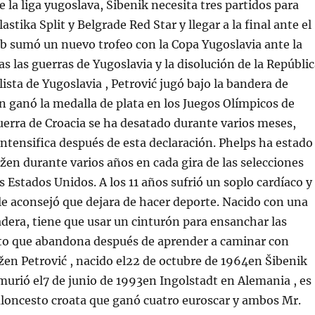
de la liga yugoslava, Šibenik necesita tres partidos para
astika Split y Belgrade Red Star y llegar a la final ante el
ub sumó un nuevo trofeo con la Copa Yugoslavia ante la
as las guerras de Yugoslavia y la disolución de la Repúbli
lista de Yugoslavia , Petrović jugó bajo la bandera de
n ganó la medalla de plata en los Juegos Olímpicos de
uerra de Croacia se ha desatado durante varios meses,
 intensifica después de esta declaración. Phelps ha estado
žen durante varios años en cada gira de las selecciones
s Estados Unidos. A los 11 años sufrió un soplo cardíaco y
le aconsejó que dejara de hacer deporte. Nacido con una
adera, tiene que usar un cinturón para ensanchar las
eto que abandona después de aprender a caminar con
en Petrović , nacido el22 de octubre de 1964en Šibenik
murió el7 de junio de 1993en Ingolstadt en Alemania , es
aloncesto croata que ganó cuatro euroscar y ambos Mr.