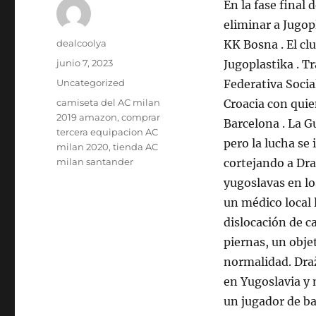
En la fase final 
eliminar a Jugopl
Autor
dealcoolya
KK Bosna . El cl
Publicado
junio 7, 2023
Jugoplastika . Tr
el
Categorías
Uncategorized
Federativa Socia
Etiquetas
camiseta del AC milan
Croacia con quie
2019 amazon
,
comprar
Barcelona . La G
tercera equipacion AC
pero la lucha se
milan 2020
,
tienda AC
milan santander
cortejando a Dra
yugoslavas en lo
un médico local 
dislocación de c
piernas, un obj
normalidad. Draž
en Yugoslavia y 
un jugador de b