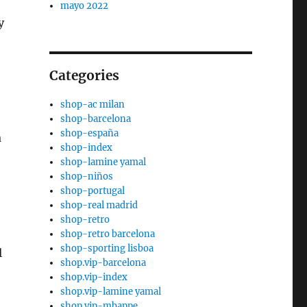
mayo 2022
y
Categories
shop-ac milan
shop-barcelona
shop-españa
a
shop-index
shop-lamine yamal
shop-niños
shop-portugal
shop-real madrid
shop-retro
shop-retro barcelona
shop-sporting lisboa
l
shop.vip-barcelona
shop.vip-index
shop.vip-lamine yamal
shop.vip-mbappe