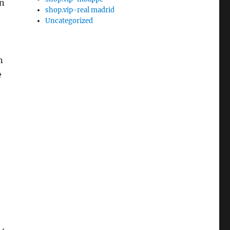
en
shop.vip-real madrid
Uncategorized
n
e
n