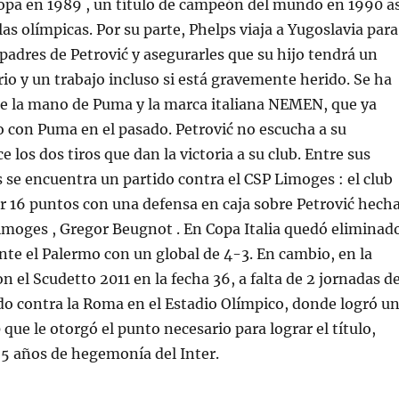
pa en 1989 , un título de campeón del mundo en 1990 as
s olímpicas. Por su parte, Phelps viaja a Yugoslavia para
 padres de Petrović y asegurarles que su hijo tendrá un
ario y un trabajo incluso si está gravemente herido. Se ha
e la mano de Puma y la marca italiana NEMEN, que ya
 con Puma en el pasado. Petrović no escucha a su
 los dos tiros que dan la victoria a su club. Entre sus
se encuentra un partido contra el CSP Limoges : el club
or 16 puntos con una defensa en caja sobre Petrović hech
 Limoges , Gregor Beugnot . En Copa Italia quedó eliminad
nte el Palermo con un global de 4-3. En cambio, en la
on el Scudetto 2011 en la fecha 36, a falta de 2 jornadas de
tido contra la Roma en el Estadio Olímpico, donde logró u
que le otorgó el punto necesario para lograr el título,
5 años de hegemonía del Inter.