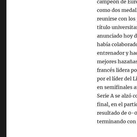
campeón de Euro
como dos medalla
reunirse con los
título universit
anunciado hoy d
había colaborado
entrenador y hace
mejores hazañas 
francés lidera p
por el líder del
en semifinales a
Serie A se alzó c
final, en el par
resultado de 0-0 
terminando con 