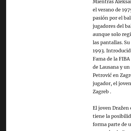
Mientras Aleksan
el verano de 19
pasión por el ba
jugadores del ba
aunque solo regi
las pantallas. S
1993. Introducid
Fama de la FIBA 
de Lausana y un
Petrović en Zagr
jugador, el jove
Zagreb .
El joven Dražen
tiene la posibili
forma parte de u