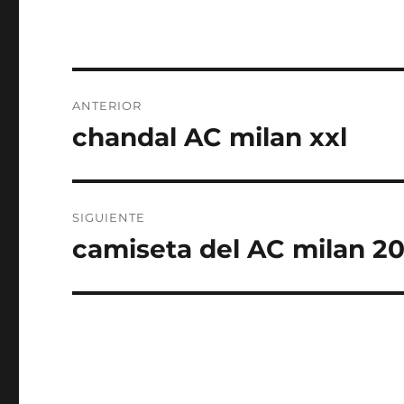
Navegación
ANTERIOR
de
chandal AC milan xxl
Entrada
anterior:
entradas
SIGUIENTE
camiseta del AC milan 2
Entrada
siguiente: