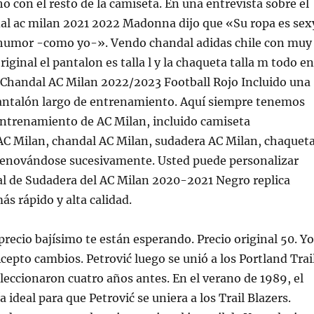
 con el resto de la camiseta. En una entrevista sobre el
dal ac milan 2021 2022 Madonna dijo que «Su ropa es sex
 humor -como yo-». Vendo chandal adidas chile con muy
iginal el pantalon es talla l y la chaqueta talla m todo en
. Chandal AC Milan 2022/2023 Football Rojo Incluido una
antalón largo de entrenamiento. Aquí siempre tenemos
entrenamiento de AC Milan, incluido camiseta
C Milan, chandal AC Milan, sudadera AC Milan, chaquet
renovándose sucesivamente. Usted puede personalizar
l de Sudadera del AC Milan 2020-2021 Negro replica
ás rápido y alta calidad.
precio bajísimo te están esperando. Precio original 50. Yo
Acepto cambios. Petrović luego se unió a los Portland Trai
eleccionaron cuatro años antes. En el verano de 1989, el
ideal para que Petrović se uniera a los Trail Blazers.