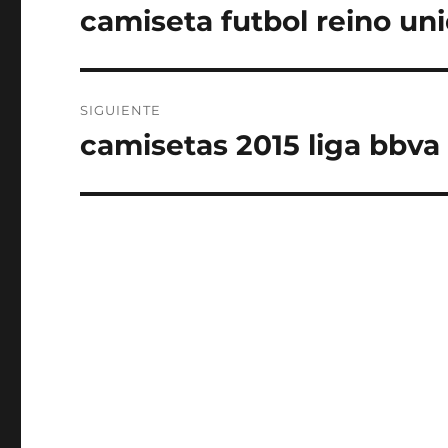
de
camiseta futbol reino un
Entrada
anterior:
entradas
SIGUIENTE
camisetas 2015 liga bbva
Entrada
siguiente: