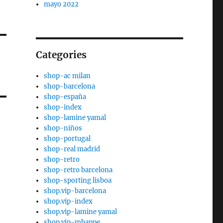
mayo 2022
Categories
shop-ac milan
shop-barcelona
shop-españa
shop-index
shop-lamine yamal
shop-niños
shop-portugal
shop-real madrid
shop-retro
shop-retro barcelona
shop-sporting lisboa
shop.vip-barcelona
shop.vip-index
shop.vip-lamine yamal
shop.vip-mbappe