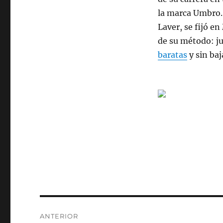
la marca Umbro. 
Laver, se fijó e
de su método: j
baratas
y sin baj
Navegación
ANTERIOR