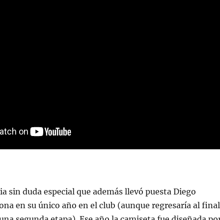
a sin duda especial que además llevó puesta Diego
 en su único año en el club (aunque regresaría al final
 una segunda etapa). Ese año la camiseta fue diseñada po