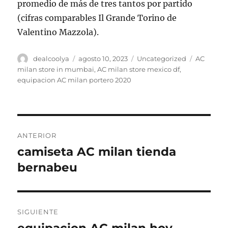
promedio de más de tres tantos por partido
(cifras comparables Il Grande Torino de
Valentino Mazzola).
Autor
Publicado
Categorías
Etiquetas
dealcoolya
agosto 10, 2023
Uncategorized
AC
el
milan store in mumbai
,
AC milan store mexico df
,
equipacion AC milan portero 2020
Navegación
ANTERIOR
de
camiseta AC milan tienda
Entrada
anterior:
bernabeu
entradas
SIGUIENTE
equipacion AC milan hoy
Entrada