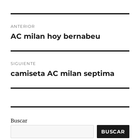
Navegación
ANTERIOR
de
AC milan hoy bernabeu
Entrada
anterior:
entradas
SIGUIENTE
camiseta AC milan septima
Entrada
siguiente:
Buscar
BUSCAR