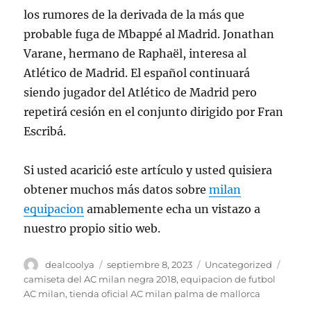
los rumores de la derivada de la más que
probable fuga de Mbappé al Madrid. Jonathan
Varane, hermano de Raphaël, interesa al
Atlético de Madrid. El español continuará
siendo jugador del Atlético de Madrid pero
repetirá cesión en el conjunto dirigido por Fran
Escribá.
Si usted acarició este artículo y usted quisiera
obtener muchos más datos sobre
milan
equipacion
amablemente echa un vistazo a
nuestro propio sitio web.
Autor
Publicado
Categorías
Etiqu
dealcoolya
septiembre 8, 2023
Uncategorized
el
camiseta del AC milan negra 2018
,
equipacion de futbol
AC milan
,
tienda oficial AC milan palma de mallorca