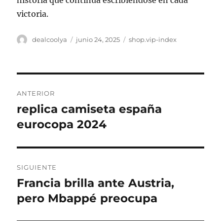
historia que continúa escribiéndose en cada
victoria.
Autor
Publicado
Categorías
dealcoolya
junio 24, 2025
shop.vip-index
el
Navegación
ANTERIOR
de
replica camiseta españa
Entrada
anterior:
eurocopa 2024
entradas
SIGUIENTE
Francia brilla ante Austria,
Entrada
siguiente:
pero Mbappé preocupa