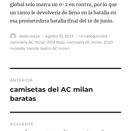
global solo marca un 0-2 en contra, por lo que
un tanto le devolvería de lleno en la batalla en
esa prometedora batalla final del 10 de junio.
Autor
Publicado
Categorías
Etiquetas
dealcoolya
agosto 10, 2023
Uncategorized
el
camiseta AC milan 2019 falsa
,
camiseta AC milan 2020
morada
,
tienda teatro AC milan
Navegación
ANTERIOR
de
camisetas del AC milan
Entrada
anterior:
baratas
entradas
SIGUIENTE