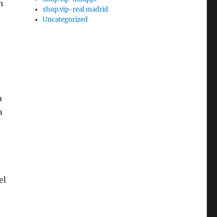
n
shop.vip-real madrid
Uncategorized
a
a
el