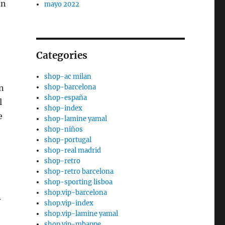
un
mayo 2022
Categories
shop-ac milan
shop-barcelona
n
shop-españa
l
shop-index
e
shop-lamine yamal
shop-niños
shop-portugal
shop-real madrid
shop-retro
shop-retro barcelona
shop-sporting lisboa
shop.vip-barcelona
r
shop.vip-index
shop.vip-lamine yamal
shop.vip-mbappe