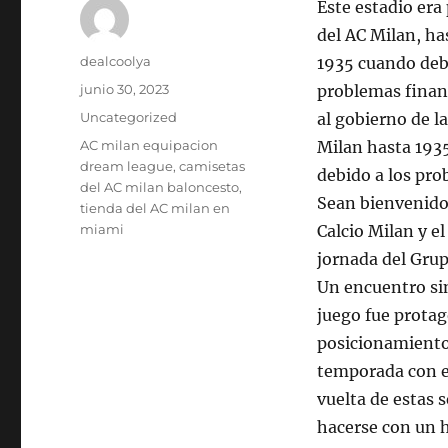
Este estadio era
del AC Milan, ha
Autor
dealcoolya
1935 cuando deb
Publicado
junio 30, 2023
problemas financ
el
Categorías
Uncategorized
al gobierno de la
Etiquetas
AC milan equipacion
Milan hasta 1935
dream league
,
camisetas
debido a los pro
del AC milan baloncesto
,
Sean bienvenidos
tienda del AC milan en
miami
Calcio Milan y e
jornada del Grup
Un encuentro si
juego fue protag
posicionamiento 
temporada con el
vuelta de estas 
hacerse con un h