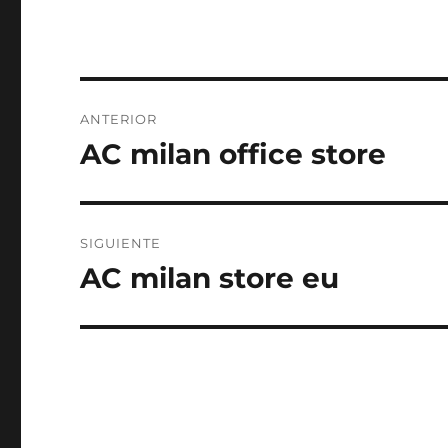
Navegación
ANTERIOR
de
AC milan office store
Entrada
anterior:
entradas
SIGUIENTE
AC milan store eu
Entrada
siguiente: