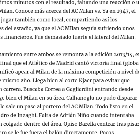
timos minutos con el resultado, faltando una reacción o 
 Milan. Conoce más acerca del AC Milan vs. Ya en 1947, el
 jugar también como local, compartiendo así los
 del estadio, ya que el AC MIlan seguía sufriendo unos
 financieros. Fue demasiado fuerte el lateral del Milan.
tamiento entre ambos se remonta a la edición 2013/14, e
inal que el Atlético de Madrid cantó victoria final (globa
gnificó apear al Milan de la máxima competición a nivel d
e mismo año. Llega bien al corte Kjaer para evitar que
n carrera. Buscaba Correa a Gagliardini entrando desde
ge bien el Milan en su área. Calhanoglu no pudo disparar
 le sale un pase al portero del AC Milan. Todo listo en el
adro de Inzaghi. Falta de Adrián Niño cuando intentaba
 colgado dentro del área. Quiso Barella centrar tras pisa
ero se le fue fuera el balón directamente. Pocos