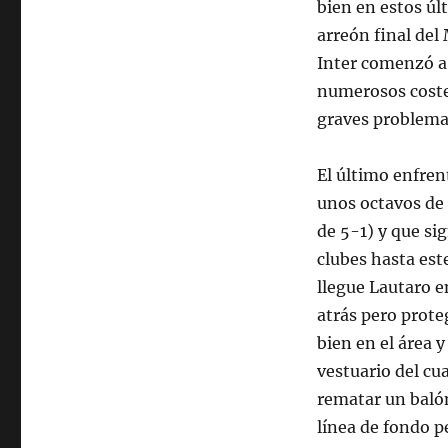
bien en estos úl
arreón final del
Inter comenzó a
numerosos costes
graves problemas
El último enfren
unos octavos de f
de 5-1) y que si
clubes hasta est
llegue Lautaro e
atrás pero prote
bien en el área y
vestuario del cu
rematar un balón
línea de fondo p