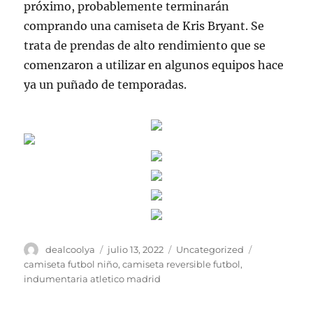
próximo, probablemente terminarán
comprando una camiseta de Kris Bryant. Se
trata de prendas de alto rendimiento que se
comenzaron a utilizar en algunos equipos hace
ya un puñado de temporadas.
Autor
Publicado
Categorías
Etiquetas
dealcoolya
julio 13, 2022
Uncategorized
el
camiseta futbol niño
,
camiseta reversible futbol
,
indumentaria atletico madrid