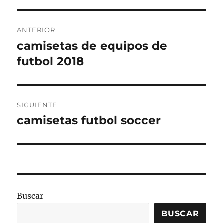
Navegación
ANTERIOR
de
camisetas de equipos de
Entrada
anterior:
futbol 2018
entradas
SIGUIENTE
camisetas futbol soccer
Entrada
siguiente:
Buscar
BUSCAR