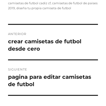
el
camisetas de futbol cadiz cf
,
camisetas de futbol de paises
2019
,
diseña tu propia camiseta de futbol
Navegación
ANTERIOR
de
crear camisetas de futbol
Entrada
anterior:
desde cero
entradas
SIGUIENTE
pagina para editar camisetas
Entrada
siguiente:
de futbol