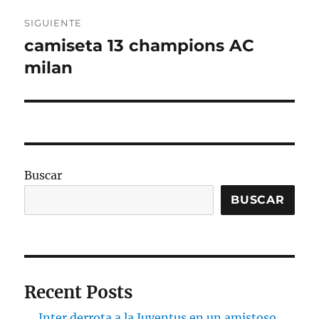
SIGUIENTE
camiseta 13 champions AC
Entrada
siguiente:
milan
Buscar
BUSCAR
Recent Posts
Inter derrota a la Juventus en un amistoso