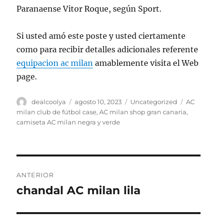
Paranaense Vitor Roque, según Sport.
Si usted amó este poste y usted ciertamente
como para recibir detalles adicionales referente
equipacion ac milan
amablemente visita el Web
page.
Autor
Publicado
Categorías
Etiquetas
dealcoolya
agosto 10, 2023
Uncategorized
AC
el
milan club de fútbol case
,
AC milan shop gran canaria
,
camiseta AC milan negra y verde
Navegación
ANTERIOR
de
chandal AC milan lila
Entrada
anterior:
entradas