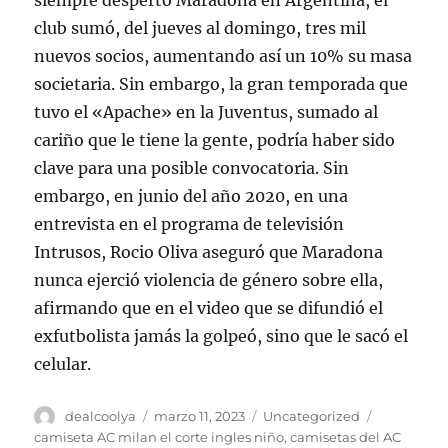
siempre despertó Maradona en Argentina, el
club sumó, del jueves al domingo, tres mil
nuevos socios, aumentando así un 10% su masa
societaria. Sin embargo, la gran temporada que
tuvo el «Apache» en la Juventus, sumado al
cariño que le tiene la gente, podría haber sido
clave para una posible convocatoria. Sin
embargo, en junio del año 2020, en una
entrevista en el programa de televisión
Intrusos, Rocio Oliva aseguró que Maradona
nunca ejerció violencia de género sobre ella,
afirmando que en el video que se difundió el
exfutbolista jamás la golpeó, sino que le sacó el
celular.
Autor
Publicado
Categorías
Etiquetas
dealcoolya
marzo 11, 2023
Uncategorized
el
camiseta AC milan el corte ingles niño
,
camisetas del AC