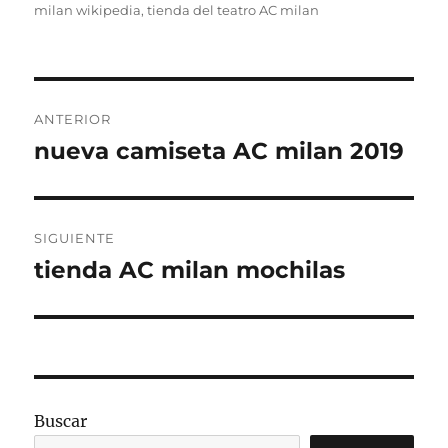
milan wikipedia
,
tienda del teatro AC milan
Navegación
ANTERIOR
de
nueva camiseta AC milan 2019
Entrada
anterior:
entradas
SIGUIENTE
tienda AC milan mochilas
Entrada
siguiente:
Buscar