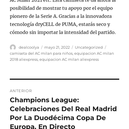
AC Milan 2021 etc. Esta camiseta te da ahora la
posibilidad de mostrar tu apoyo por el equipo
pionero de la Serie A. Gracias a la innovadora
tecnología dryCELL de PUMA, estarás seco y
cómodo sin importar la intensidad del partido.
Autor
Publicado
Categorías
Etiquetas
dealcoolya
mayo 21, 2022
Uncategorized
el
camiseta del AC milan para niños
,
equipacion AC milan
2018 aliexpress
,
equipacion AC milan aliexpress
Navegación
ANTERIOR
de
Champions League:
Entrada
anterior:
Celebraciones Del Real Madrid
entradas
Por La Duodécima Copa De
Europa, En Directo