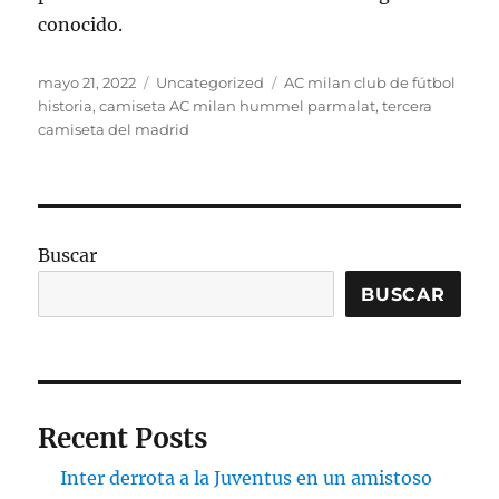
conocido.
Publicado
Categorías
Etiquetas
mayo 21, 2022
Uncategorized
AC milan club de fútbol
el
historia
,
camiseta AC milan hummel parmalat
,
tercera
camiseta del madrid
Buscar
BUSCAR
Recent Posts
Inter derrota a la Juventus en un amistoso