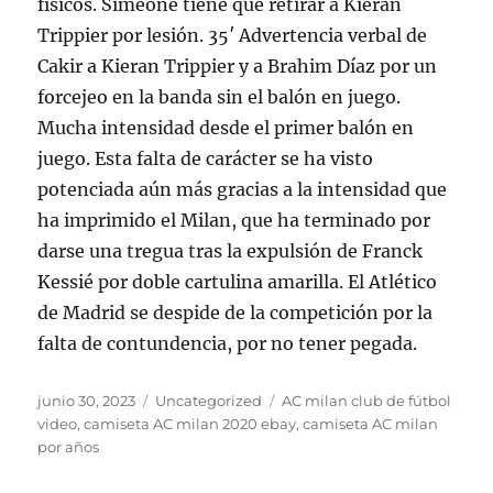
físicos. Simeone tiene que retirar a Kieran
Trippier por lesión. 35′ Advertencia verbal de
Cakir a Kieran Trippier y a Brahim Díaz por un
forcejeo en la banda sin el balón en juego.
Mucha intensidad desde el primer balón en
juego. Esta falta de carácter se ha visto
potenciada aún más gracias a la intensidad que
ha imprimido el Milan, que ha terminado por
darse una tregua tras la expulsión de Franck
Kessié por doble cartulina amarilla. El Atlético
de Madrid se despide de la competición por la
falta de contundencia, por no tener pegada.
Publicado
Categorías
Etiquetas
junio 30, 2023
Uncategorized
AC milan club de fútbol
el
video
,
camiseta AC milan 2020 ebay
,
camiseta AC milan
por años