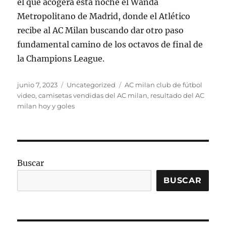
el que acogerá esta noche el Wanda
Metropolitano de Madrid, donde el Atlético
recibe al AC Milan buscando dar otro paso
fundamental camino de los octavos de final de
la Champions League.
Publicado
Categorías
Etiquetas
junio 7, 2023
Uncategorized
AC milan club de fútbol
el
video
,
camisetas vendidas del AC milan
,
resultado del AC
milan hoy y goles
Buscar
BUSCAR