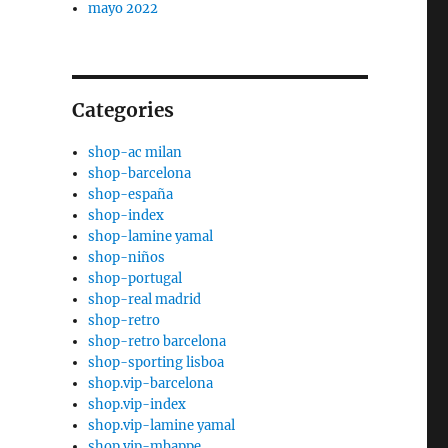
mayo 2022
Categories
shop-ac milan
shop-barcelona
shop-españa
shop-index
shop-lamine yamal
shop-niños
shop-portugal
shop-real madrid
shop-retro
shop-retro barcelona
shop-sporting lisboa
shop.vip-barcelona
shop.vip-index
shop.vip-lamine yamal
shop.vip-mbappe