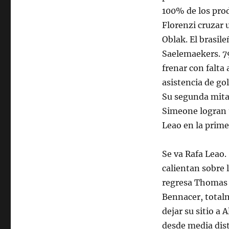
100% de los prod
Florenzi cruzar 
Oblak. El brasile
Saelemaekers. 79
frenar con falta 
asistencia de go
Su segunda mitad
Simeone logran u
Leao en la prime
Se va Rafa Leao
calientan sobre 
regresa Thomas L
Bennacer, total
dejar su sitio a
desde media dist