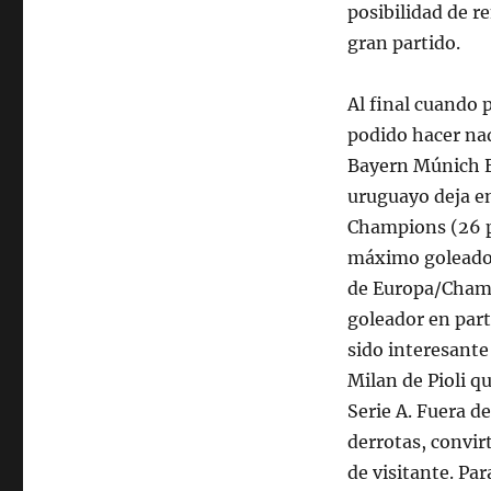
posibilidad de re
gran partido.
Al final cuando 
podido hacer na
Bayern Múnich E
uruguayo deja en
Champions (26 p
máximo goleador 
de Europa/Champ
goleador en part
sido interesante
Milan de Pioli q
Serie A. Fuera d
derrotas, convi
de visitante. Pa