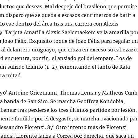
uctos que deseas. Mal despeje del brasileño que permite
un disparo que se queda a escasos centímetros de batir a
ño cae dentro del área tras una carrera con Alexis
′ Tarjeta Amarilla Alexis Saelemaekers ve la amarilla po
a Joao Félix. Exquisito toque de Joao Félix para regalar u
l al delantero uruguayo, que cruza en exceso su cabezazo.
 encuentra, por fin, el ansiado gol del empate. Los de
n sufrido triunfo (1-2), remontando el tanto de Rafa
ra mitad.
. 50′ Antoine Griezmann, Thomas Lemar y Matheus Cunh
la banda de San Siro. Se marcha Geoffrey Kondobia,
emar tras perderse los tres últimos partidos por lesión.
mente fundido por el desgaste, se marcha ovacionado par
 Alessandro Florenzi. 87′ Otro intento más de Florenzi
ancia. Llorente lanza a Correa por derecha, que saca un