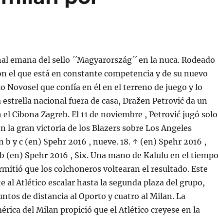
nal emana del sello ´´Magyarország´´ en la nuca. Rodeado
on el que está en constante competencia y de su nuevo
 Novosel que confía en él en el terreno de juego y lo
 estrella nacional fuera de casa, Dražen Petrović da un
 el Cibona Zagreb. El 11 de noviembre , Petrović jugó solo
 la gran victoria de los Blazers sobre Los Angeles
un b y c (en) Spehr 2016 , nueve. 18. ↑ (en) Spehr 2016 ,
y b (en) Spehr 2016 , Six. Una mano de Kalulu en el tiemp
mitió que los colchoneros voltearan el resultado. Este
e al Atlético escalar hasta la segunda plaza del grupo,
ntos de distancia al Oporto y cuatro al Milan. La
érica del Milan propició que el Atlético creyese en la