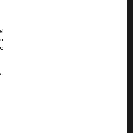
el
on
or
s.