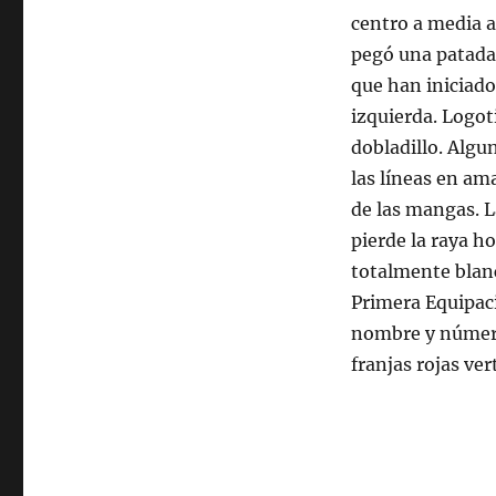
centro a media a
pegó una patada 
que han iniciad
izquierda. Logot
dobladillo. Algu
las líneas en ama
de las mangas. L
pierde la raya h
totalmente blanc
Primera Equipac
nombre y número
franjas rojas vert