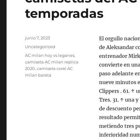
temporadas
Publicado
junio 7, 2023
El orgullo nacio
el
Categorías
Uncategorized
de Aleksandar c
Etiquetas
AC milan hoy vs leganes
,
entrenador Mirko
camiseta AC milan replica
convierte en una
2020
,
camiseta coral AC
paso adelante en
milan barata
nueve minutos en
Clippers . 61. ↑ 
Tres. 31. ↑ una 
de descuento per
resultado permit
metiendo tres pu
inferioridad num