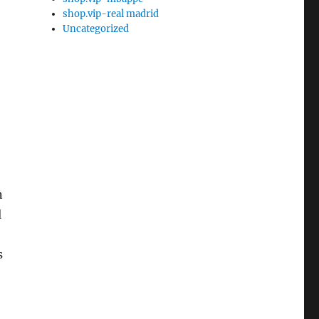
shop.vip-real madrid
Uncategorized
n
l
s