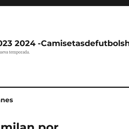
023 2024 -Camisetasdefutbols
nueva temporada.
anes
 milan por