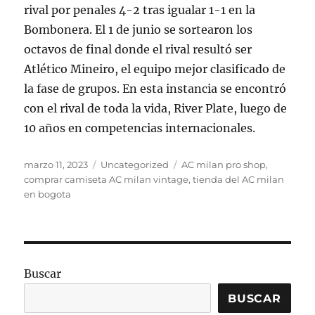
rival por penales 4-2 tras igualar 1-1 en la
Bombonera. El 1 de junio se sortearon los
octavos de final donde el rival resultó ser
Atlético Mineiro, el equipo mejor clasificado de
la fase de grupos. En esta instancia se encontró
con el rival de toda la vida, River Plate, luego de
10 años en competencias internacionales.
Publicado
Categorías
Etiquetas
marzo 11, 2023
Uncategorized
AC milan pro shop
,
el
comprar camiseta AC milan vintage
,
tienda del AC milan
en bogota
Buscar
BUSCAR