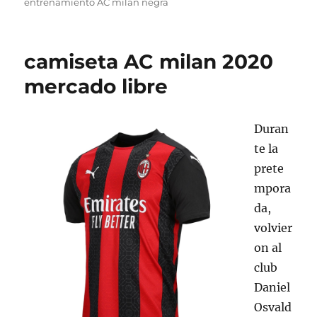
entrenamiento AC milan negra
camiseta AC milan 2020
mercado libre
Duran
te la
prete
mpora
da,
volvier
on al
club
Daniel
Osvald