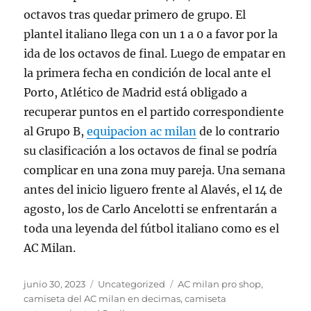
octavos tras quedar primero de grupo. El
plantel italiano llega con un 1 a 0 a favor por la
ida de los octavos de final. Luego de empatar en
la primera fecha en condición de local ante el
Porto, Atlético de Madrid está obligado a
recuperar puntos en el partido correspondiente
al Grupo B,
equipacion ac milan
de lo contrario
su clasificación a los octavos de final se podría
complicar en una zona muy pareja. Una semana
antes del inicio liguero frente al Alavés, el 14 de
agosto, los de Carlo Ancelotti se enfrentarán a
toda una leyenda del fútbol italiano como es el
AC Milan.
Publicado
Categorías
Etiquetas
junio 30, 2023
Uncategorized
AC milan pro shop
,
el
camiseta del AC milan en decimas
,
camiseta