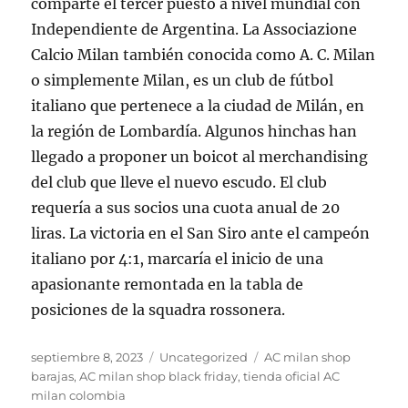
comparte el tercer puesto a nivel mundial con
Independiente de Argentina. La Associazione
Calcio Milan también conocida como A. C. Milan
o simplemente Milan, es un club de fútbol
italiano que pertenece a la ciudad de Milán, en
la región de Lombardía. Algunos hinchas han
llegado a proponer un boicot al merchandising
del club que lleve el nuevo escudo. El club
requería a sus socios una cuota anual de 20
liras. La victoria en el San Siro ante el campeón
italiano por 4:1, marcaría el inicio de una
apasionante remontada en la tabla de
posiciones de la squadra rossonera.
Publicado
Categorías
Etiquetas
septiembre 8, 2023
Uncategorized
AC milan shop
el
barajas
,
AC milan shop black friday
,
tienda oficial AC
milan colombia