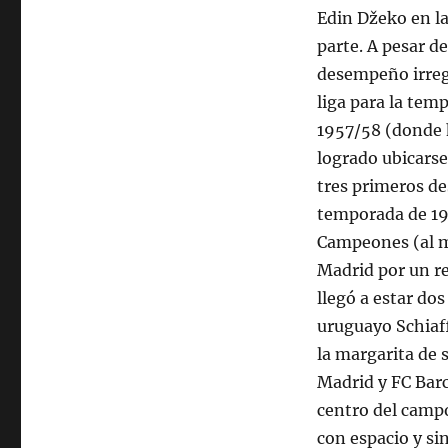
Edin Džeko en l
parte. A pesar d
desempeño irreg
liga para la tem
1957/58 (donde 
logrado ubicarse
tres primeros de
temporada de 194
Campeones (al m
Madrid por un re
llegó a estar dos
uruguayo Schiaff
la margarita de 
Madrid y FC Barc
centro del campo
con espacio y si