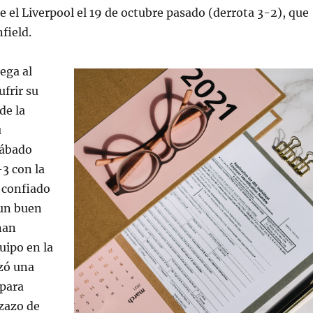
e el Liverpool el 19 de octubre pasado (derrota 3-2), que
field.
lega al
ufrir su
de la
u
sábado
-3 con la
 confiado
 un buen
nan
uipo en la
izó una
 para
zazo de