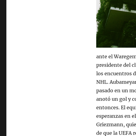
ante el Waregem
presidente del c
los encuentros d
NHL. Aubameyang
pasado en un mo
anotó un gol y 
entonces. El eq
esperanzas en e
Griezmann, quien
de que la UEFA r