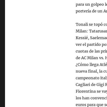
para un golpeo l
portería de un A
Tonali se topó c
Milan: Tatarusa
Kessié, Saelema
ver el partido p
cuotas de las pr
de AC Milan vs. 
¿Cómo llega Atl
nueva final, la c
campeonato italia
Cagliari de Gigi 
Fiorentina se va
los han convenci
euros para que s