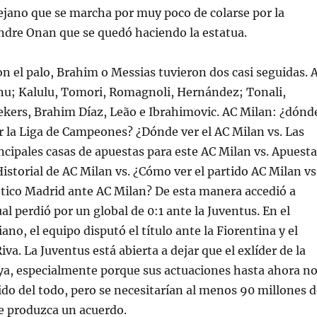
ejano que se marcha por muy poco de colarse por la
ndre Onan que se quedó haciendo la estatua.
on el palo, Brahim o Messias tuvieron dos casi seguidas. 
nu; Kalulu, Tomori, Romagnoli, Hernández; Tonali,
ekers, Brahim Díaz, Leão e Ibrahimovic. AC Milan: ¿dónd
or la Liga de Campeones? ¿Dónde ver el AC Milan vs. Las
incipales casas de apuestas para este AC Milan vs. Apuest
Historial de AC Milan vs. ¿Cómo ver el partido AC Milan vs
ético Madrid ante AC Milan? De esta manera accedió a
ual perdió por un global de 0:1 ante la Juventus. En el
no, el equipo disputó el título ante la Fiorentina y el
Riva. La Juventus está abierta a dejar que el exlíder de la
ya, especialmente porque sus actuaciones hasta ahora n
do del todo, pero se necesitarían al menos 90 millones d
e produzca un acuerdo.