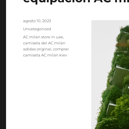
Publicado
agosto 10, 2023
el
Categorías
Uncategorized
Etiquetas
AC milan store in uae
,
camiseta del AC milan
adidas original
,
comprar
camiseta AC milan kiev