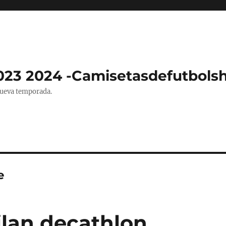
023 2024 -Camisetasdefutbols
nueva temporada.
e
lan decathlon