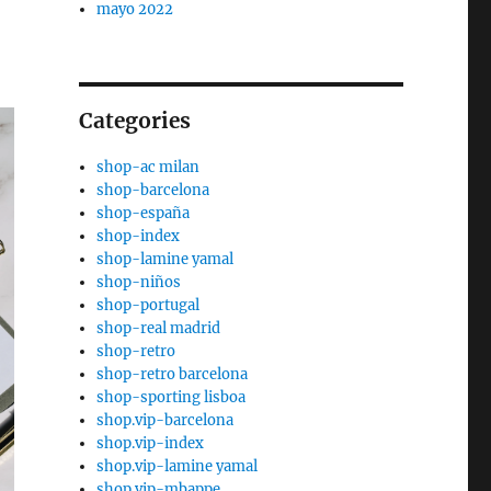
mayo 2022
Categories
shop-ac milan
shop-barcelona
shop-españa
shop-index
shop-lamine yamal
shop-niños
shop-portugal
shop-real madrid
shop-retro
shop-retro barcelona
shop-sporting lisboa
shop.vip-barcelona
shop.vip-index
shop.vip-lamine yamal
shop.vip-mbappe