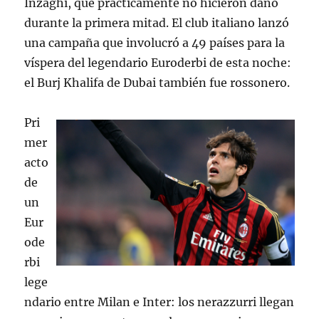
Inzaghi, que prácticamente no hicieron daño
durante la primera mitad. El club italiano lanzó
una campaña que involucró a 49 países para la
víspera del legendario Euroderbi de esta noche:
el Burj Khalifa de Dubai también fue rossonero.
Pri
mer
acto
de
un
Eur
ode
rbi
lege
ndario entre Milan e Inter: los nerazzurri llegan