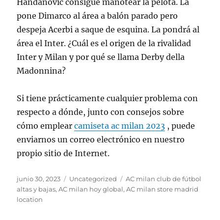
Handanovic consigue manotear la pelota. La
pone Dimarco al área a balón parado pero
despeja Acerbi a saque de esquina. La pondrá al
área el Inter. ¿Cuál es el origen de la rivalidad
Inter y Milan y por qué se llama Derby della
Madonnina?
Si tiene prácticamente cualquier problema con
respecto a dónde, junto con consejos sobre
cómo emplear
camiseta ac milan 2023
, puede
enviarnos un correo electrónico en nuestro
propio sitio de Internet.
Publicado
Categorías
Etiquetas
junio 30, 2023
Uncategorized
AC milan club de fútbol
el
altas y bajas
,
AC milan hoy global
,
AC milan store madrid
location