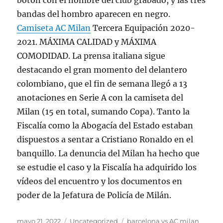
botón con el nombre del club grabado, y las tres
bandas del hombro aparecen en negro.
Camiseta AC Milan
Tercera Equipación 2020-
2021. MÁXIMA CALIDAD y MÁXIMA
COMODIDAD. La prensa italiana sigue
destacando el gran momento del delantero
colombiano, que el fin de semana llegó a 13
anotaciones en Serie A con la camiseta del
Milan (15 en total, sumando Copa). Tanto la
Fiscalía como la Abogacía del Estado estaban
dispuestos a sentar a Cristiano Ronaldo en el
banquillo. La denuncia del Milan ha hecho que
se estudie el caso y la Fiscalía ha adquirido los
vídeos del encuentro y los documentos en
poder de la Jefatura de Policía de Milán.
Publicado
Categorías
Etiquetas
mayo 21, 2022
Uncategorized
barcelona vs AC milan