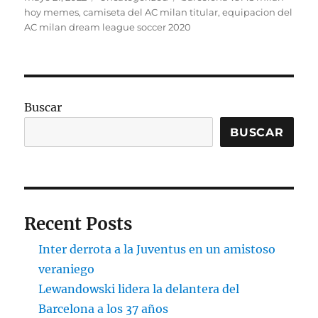
el
hoy memes
,
camiseta del AC milan titular
,
equipacion del
AC milan dream league soccer 2020
Buscar
BUSCAR
Recent Posts
Inter derrota a la Juventus en un amistoso
veraniego
Lewandowski lidera la delantera del
Barcelona a los 37 años