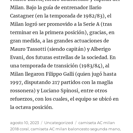
Milan. Bajo la guía de entrenador Ilario
Castagner (en la temporada de 1982/83), el
Milan logró ser promovido a la Serie A (tras
terminar en la primera posición), gracias, en
gran medida, a las grandes actuaciones de
Mauro Tassotti (siendo capitán) y Alberigo
Evani, dos futuras estrellas de la sociedad. En
una temporada de transición (1983/84), al
Milan llegaron Filippo Galli (quien jugó hasta
1997, disputando 217 partidos con la maglia
rossonera) y Luciano Spinosi, entre otros
refuerzos, con los cuales, el equipo se ubicó en
la octava posición.
Publicado
Categorías
Etiquetas
agosto 10, 2023
Uncategorized
camiseta AC milan
el
2018 coral
,
camiseta AC milan baloncesto segunda mano
,