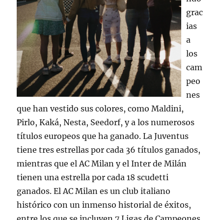
grac
ias
a
los
cam
peo
nes
que han vestido sus colores, como Maldini,
Pirlo, Kaká, Nesta, Seedorf, y a los numerosos
títulos europeos que ha ganado. La Juventus
tiene tres estrellas por cada 36 títulos ganados,
mientras que el AC Milan y el Inter de Milán
tienen una estrella por cada 18 scudetti
ganados. El AC Milan es un club italiano
histórico con un inmenso historial de éxitos,
entre los que se incluyen 7 Ligas de Campeones