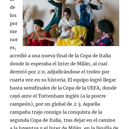
de
los
por
me
nor
es,
accedió a una nueva final de la Copa de Italia
donde lo esperaba el Inter de Milán, al cual
derrotó por 2:0, adjudicándose el trofeo por
cuarta vez en su historia. El equipo logró llegar
hasta semifinales de la Copa de la UEFA, donde
cayó ante el Tottenham inglés (a la postre
campeón), por un global de 2:3. Aquella
campaña trajo consigo la conquista de la
segunda Copa de Italia, tras dejar en el camino
a la Juventus y el Inter de Milán, en la liguilla de