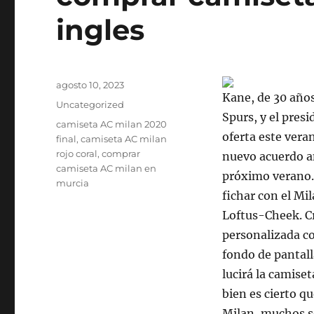
ingles
Publicado
agosto 10, 2023
Kane, de 30 años
el
Categorías
Uncategorized
Spurs, y el pres
Etiquetas
camiseta AC milan 2020
oferta este ver
final
,
camiseta AC milan
rojo coral
,
comprar
nuevo acuerdo an
camiseta AC milan en
próximo verano. 
murcia
fichar con el Mi
Loftus-Cheek. Cr
personalizada co
fondo de pantall
lucirá la camise
bien es cierto qu
Milan, muchos se