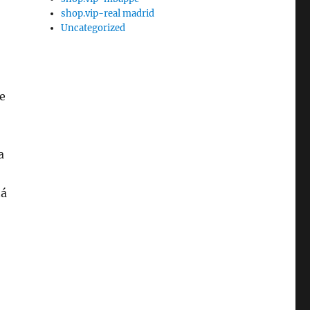
shop.vip-real madrid
Uncategorized
te
a
tá