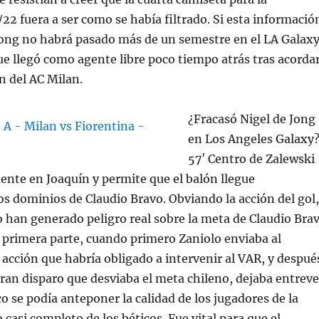
2 fuera a ser como se había filtrado. Si esta informació
Jong no habrá pasado más de un semestre en el LA Galax
que llegó como agente libre poco tiempo atrás tras acorda
n del AC Milan.
¿Fracasó Nigel de Jong
en Los Angeles Galaxy
57′ Centro de Zalewski
ente en Joaquín y permite que el balón llegue
 dominios de Claudio Bravo. Obviando la acción del gol,
 han generado peligro real sobre la meta de Claudio Bra
 la primera parte, cuando primero Zaniolo enviaba al
 acción que habría obligado a intervenir al VAR, y despué
ran disparo que desviaba el meta chileno, dejaba entreve
 se podía anteponer la calidad de los jugadores de la
casi completo de los béticos. Fue vital para que el