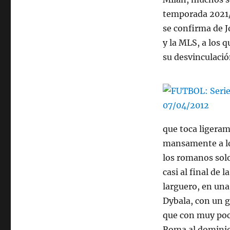
temporada 2021/2
se confirma de 
y la MLS, a los 
su desvinculació
que toca ligeram
mansamente a los
los romanos solo
casi al final de
larguero, en una
Dybala, con un g
que con muy poco
Roma al dominio 