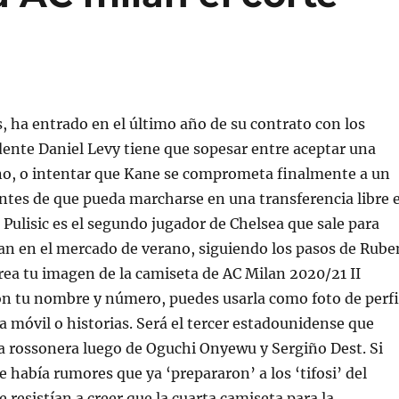
, ha entrado en el último año de su contrato con los
idente Daniel Levy tiene que sopesar entre aceptar una
ano, o intentar que Kane se comprometa finalmente a un
tes de que pueda marcharse en una transferencia libre e
Pulisic es el segundo jugador de Chelsea que sale para
lan en el mercado de verano, siguiendo los pasos de Rube
ea tu imagen de la camiseta de AC Milan 2020/21 II
n tu nombre y número, puedes usarla como foto de perfi
a móvil o historias. Será el tercer estadounidense que
ta rossonera luego de Oguchi Onyewu y Sergiño Dest. Si
e había rumores que ya ‘prepararon’ a los ‘tifosi’ del
 resistían a creer que la cuarta camiseta para la