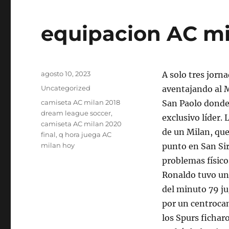
equipacion AC mi
Publicado
agosto 10, 2023
A solo tres jorn
el
Categorías
Uncategorized
aventajando al M
Etiquetas
camiseta AC milan 2018
San Paolo donde
dream league soccer
,
exclusivo líder.
camiseta AC milan 2020
de un Milan, que
final
,
q hora juega AC
milan hoy
punto en San Sir
problemas físico
Ronaldo tuvo un
del minuto 79 ju
por un centrocam
los Spurs fichar