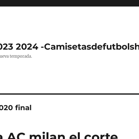
023 2024 -Camisetasdefutbols
nueva temporada.
020 final
 AC milan el corte