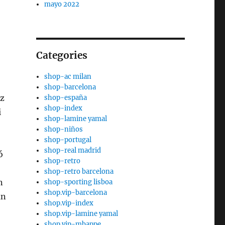
mayo 2022
Categories
shop-ac milan
shop-barcelona
iz
shop-españa
shop-index
i
shop-lamine yamal
shop-niños
shop-portugal
shop-real madrid
ó
shop-retro
shop-retro barcelona
n
shop-sporting lisboa
shop.vip-barcelona
un
shop.vip-index
shop.vip-lamine yamal
shop.vip-mbappe