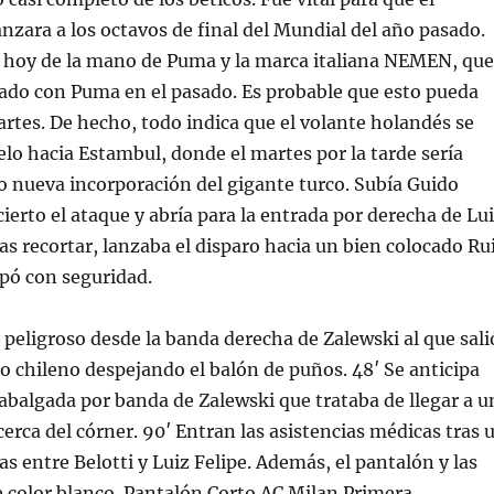
nzara a los octavos de final del Mundial del año pasado.
 hoy de la mano de Puma y la marca italiana NEMEN, que
ado con Puma en el pasado. Es probable que esto pueda
artes. De hecho, todo indica que el volante holandés se
lo hacia Estambul, donde el martes por la tarde sería
 nueva incorporación del gigante turco. Subía Guido
ierto el ataque y abría para la entrada por derecha de Lu
as recortar, lanzaba el disparo hacia un bien colocado Ru
apó con seguridad.
peligroso desde la banda derecha de Zalewski al que sali
ero chileno despejando el balón de puños. 48′ Se anticipa
 cabalgada por banda de Zalewski que trataba de llegar a u
erca del córner. 90′ Entran las asistencias médicas tras 
s entre Belotti y Luiz Felipe. Además, el pantalón y las
e color blanco. Pantalón Corto AC Milan Primera