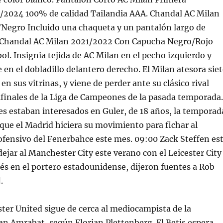
/2024 100% de calidad Tailandia AAA. Chandal AC Milan
Negro Incluido una chaqueta y un pantalón largo de
Chandal AC Milan 2021/2022 Con Capucha Negro/Rojo
ol. Insignia tejida de AC Milan en el pecho izquierdo y
e en el dobladillo delantero derecho. El Milan atesora sie
n sus vitrinas, y viene de perder ante su clásico rival
ifinales de la Liga de Campeones de la pasada temporada.
es estaban interesados en Guler, de 18 años, la temporad
que el Madrid hiciera su movimiento para fichar al
fensivo del Fenerbahce este mes. 09:00 Zack Steffen es
dejar al Manchester City este verano con el Leicester City
s en el portero estadounidense, dijeron fuentes a Rob
.
ter United sigue de cerca al mediocampista de la
an Amrabat, según Florian Plettenberg. El Betis espera