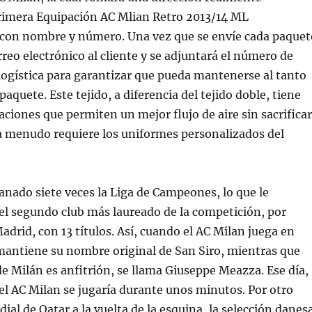
rimera Equipación AC Mlian Retro 2013/14 ML
 con nombre y número. Una vez que se envíe cada paquet
rreo electrónico al cliente y se adjuntará el número de
ogística para garantizar que pueda mantenerse al tanto
paquete. Este tejido, a diferencia del tejido doble, tiene
ciones que permiten un mejor flujo de aire sin sacrificar
a menudo requiere los uniformes personalizados del
anado siete veces la Liga de Campeones, lo que le
el segundo club más laureado de la competición, por
adrid, con 13 títulos. Así, cuando el AC Milan juega en
 mantiene su nombre original de San Siro, mientras que
de Milán es anfitrión, se llama Giuseppe Meazza. Ese día,
el AC Milan se jugaría durante unos minutos. Por otro
ial de Qatar a la vuelta de la esquina, la selección danes