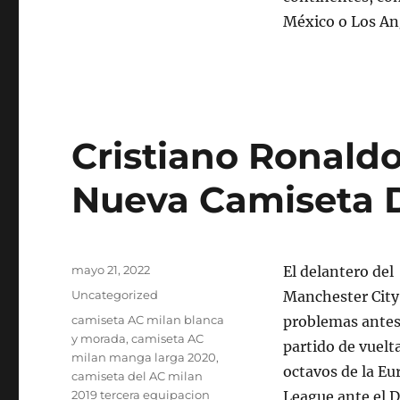
México o Los An
Cristiano Ronald
Nueva Camiseta D
Publicado
mayo 21, 2022
El delantero del
el
Categorías
Uncategorized
Manchester City
Etiquetas
camiseta AC milan blanca
problemas antes
y morada
,
camiseta AC
partido de vuelta
milan manga larga 2020
,
octavos de la Eu
camiseta del AC milan
2019 tercera equipacion
League ante el 