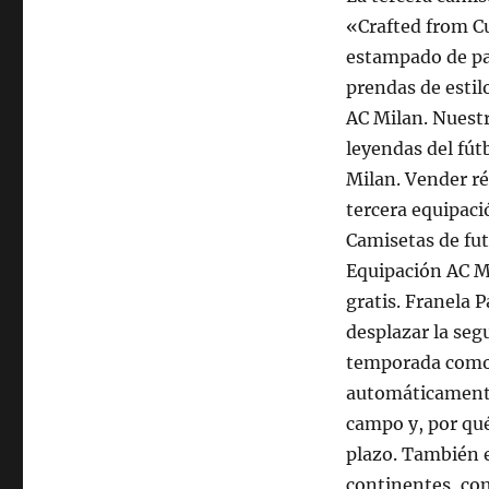
«Crafted from C
estampado de pat
prendas de estil
AC Milan. Nuestr
leyendas del fút
Milan. Vender r
tercera equipaci
Camisetas de fu
Equipación AC M
gratis. Franela 
desplazar la seg
temporada como e
automáticamente 
campo y, por qué
plazo. También e
continentes, co