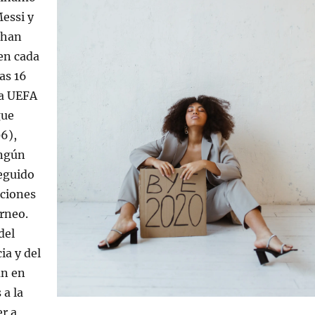
Messi y
 han
en cada
as 16
la UEFA
gue
6),
ingún
eguido
iciones
orneo.
del
ia y del
án en
a la
r a