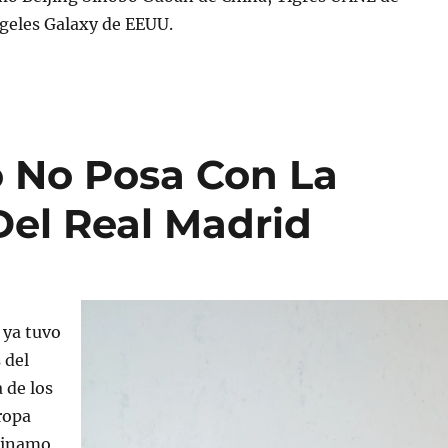
geles Galaxy de EEUU.
o No Posa Con La
el Real Madrid
 ya tuvo
 del
 de los
ropa
Dinamo