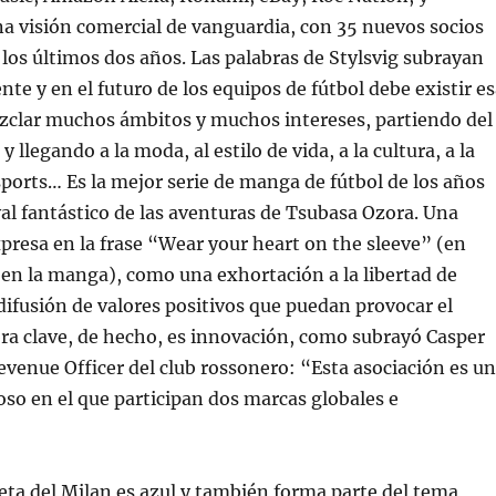
a visión comercial de vanguardia, con 35 nuevos socios
los últimos dos años. Las palabras de Stylsvig subrayan
nte y en el futuro de los equipos de fútbol debe existir e
zclar muchos ámbitos y muchos intereses, partiendo del
y llegando a la moda, al estilo de vida, a la cultura, a la
sports… Es la mejor serie de manga de fútbol de los años
val fantástico de las aventuras de Tsubasa Ozora. Una
presa en la frase “Wear your heart on the sleeve” (en
 en la manga), como una exhortación a la libertad de
 difusión de valores positivos que puedan provocar el
ra clave, de hecho, es innovación, como subrayó Casper
Revenue Officer del club rossonero: “Esta asociación es un
so en el que participan dos marcas globales e
eta del Milan es azul y también forma parte del tema