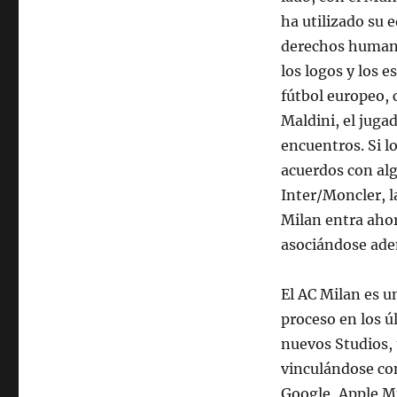
ha utilizado su 
derechos humano
los logos y los 
fútbol europeo,
Maldini, el juga
encuentros. Si l
acuerdos con al
Inter/Moncler, l
Milan entra ahor
asociándose ade
El AC Milan es u
proceso en los ú
nuevos Studios,
vinculándose co
Google, Apple M