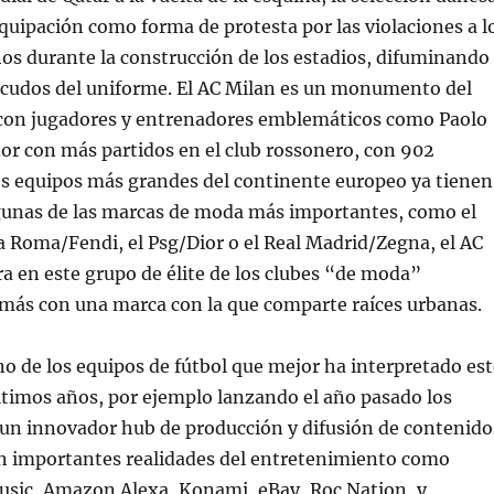
equipación como forma de protesta por las violaciones a l
s durante la construcción de los estadios, difuminando
escudos del uniforme. El AC Milan es un monumento del
 con jugadores y entrenadores emblemáticos como Paolo
dor con más partidos en el club rossonero, con 902
os equipos más grandes del continente europeo ya tienen
gunas de las marcas de moda más importantes, como el
a Roma/Fendi, el Psg/Dior o el Real Madrid/Zegna, el AC
a en este grupo de élite de los clubes “de moda”
más con una marca con la que comparte raíces urbanas.
no de los equipos de fútbol que mejor ha interpretado est
ltimos años, por ejemplo lanzando el año pasado los
 un innovador hub de producción y difusión de contenido
n importantes realidades del entretenimiento como
usic, Amazon Alexa, Konami, eBay, Roc Nation, y