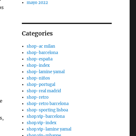
mayo 2022
os
Categories
shop-ac milan
shop-barcelona
shop-españa
shop-index
shop-lamine yamal
shop-niños
shop-portugal
shop-real madrid
shop-retro
e
shop-retro barcelona
shop-sporting lisboa
shop.vip-barcelona
s,
shop.vip-index
shop.vip-lamine yamal
shop.vip-mbappe