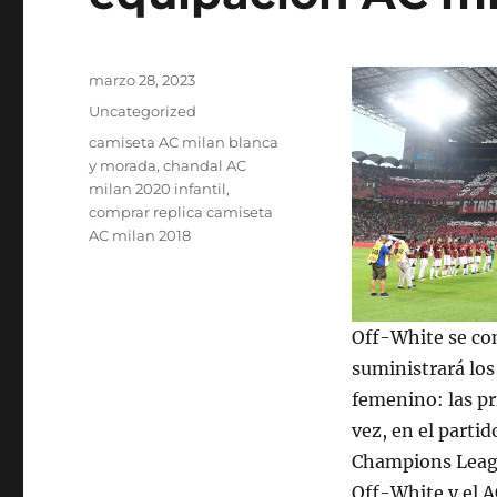
Publicado
marzo 28, 2023
el
Categorías
Uncategorized
Etiquetas
camiseta AC milan blanca
y morada
,
chandal AC
milan 2020 infantil
,
comprar replica camiseta
AC milan 2018
Off-White se conv
suministrará los
femenino: las pr
vez, en el partid
Champions League
Off-White y el A