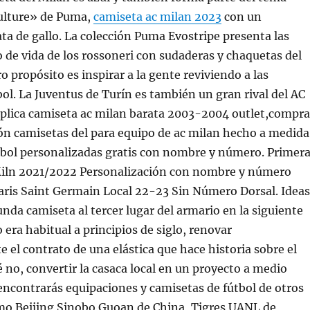
ulture» de Puma,
camiseta ac milan 2023
con un
a de gallo. La colección Puma Evostripe presenta las
o de vida de los rossoneri con sudaderas y chaquetas del
o propósito es inspirar a la gente reviviendo a las
bol. La Juventus de Turín es también un gran rival del AC
éplica camiseta ac milan barata 2003-2004 outlet,compra
ón camisetas del para equipo de ac milan hecho a medida
tbol personalizadas gratis con nombre y número. Primer
iln 2021/2022 Personalización con nombre y número
Paris Saint Germain Local 22-23 Sin Número Dorsal. Ideas
unda camiseta al tercer lugar del armario en la siguiente
ra habitual a principios de siglo, renovar
el contrato de una elástica que hace historia sobre el
 no, convertir la casaca local en un proyecto a medio
ncontrarás equipaciones y camisetas de fútbol de otros
mo Beijing Sinobo Guoan de China, Tigres UANL de