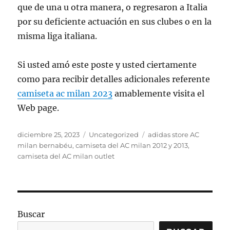
que de una u otra manera, o regresaron a Italia
por su deficiente actuación en sus clubes o en la
misma liga italiana.
Si usted amó este poste y usted ciertamente
como para recibir detalles adicionales referente
camiseta ac milan 2023
amablemente visita el
Web page.
Publicado
Categorías
Etiquetas
diciembre 25, 2023
Uncategorized
adidas store AC
el
milan bernabéu
,
camiseta del AC milan 2012 y 2013
,
camiseta del AC milan outlet
Buscar