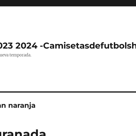
023 2024 -Camisetasdefutbols
nueva temporada.
an naranja
granada