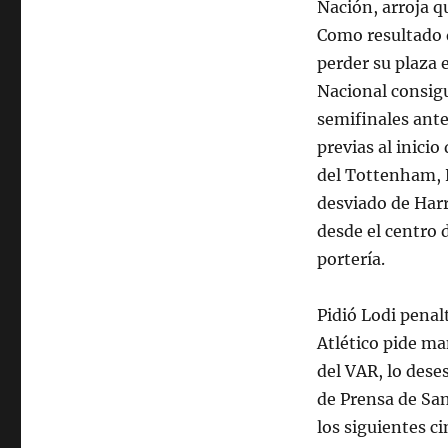
Nación, arroja q
Como resultado d
perder su plaza 
Nacional consigu
semifinales ante
previas al inicio
del Tottenham, N
desviado de Har
desde el centro d
portería.
Pidió Lodi penal
Atlético pide ma
del VAR, lo dese
de Prensa de San
los siguientes c