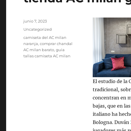
Publicado
junio 7, 2023
el
Categorías
Uncategorized
Etiquetas
camiseta del AC milan
naranja
,
comprar chandal
AC milan barato
,
guia
tallas camiseta AC milan
El estudio de la
tradicional, sob
concentran en ma
bajas, que en las
italiano ha hech
Bologna. Duván 
jugadores más re