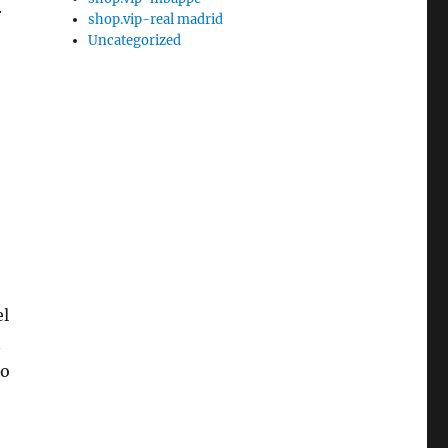
.
shop.vip-real madrid
Uncategorized
el
n
to