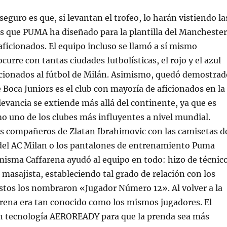
 seguro es que, si levantan el trofeo, lo harán vistiendo la
s que PUMA ha diseñado para la plantilla del Manchester
 aficionados. El equipo incluso se llamó a sí mismo
urre con tantas ciudades futbolísticas, el rojo y el azul
icionados al fútbol de Milán. Asimismo, quedó demostrad
oca Juniors es el club con mayoría de aficionados en la
levancia se extiende más allá del continente, ya que es
 uno de los clubes más influyentes a nivel mundial.
s compañeros de Zlatan Ibrahimovic con las camisetas d
el AC Milan o los pantalones de entrenamiento Puma
misma Caffarena ayudó al equipo en todo: hizo de técnico
 masajista, estableciendo tal grado de relación con los
stos los nombraron «Jugador Número 12». Al volver a la
arena era tan conocido como los mismos jugadores. El
on tecnología AEROREADY para que la prenda sea más