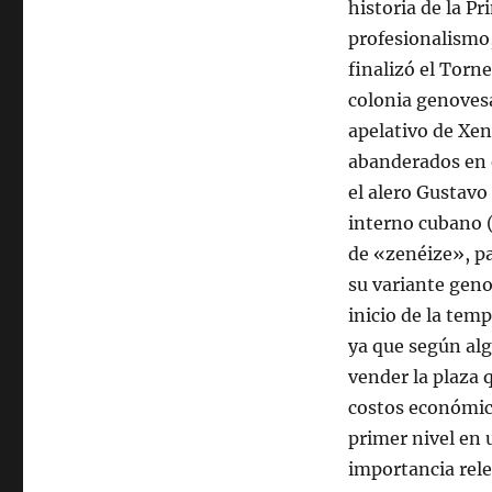
historia de la Pr
profesionalismo,
finalizó el Torn
colonia genovesa
apelativo de Xen
abanderados en e
el alero Gustavo
interno cubano 
de «zenéize», pa
su variante geno
inicio de la tem
ya que según alg
vender la plaza q
costos económic
primer nivel en 
importancia rele