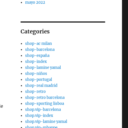
mayo 2022
Categories
shop-ac milan
shop-barcelona
shop-españa
shop-index
shop-lamine yamal
shop-niños
shop-portugal
shop-real madrid
shop-retro
shop-retro barcelona
shop-sporting lisboa
de
shop.vip-barcelona
shop.vip-index
shop.vip-lamine yamal
shop.vip-mbappe