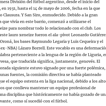
imera División del fútbol argentino, desde el inicio del
 en 1931, hasta el 14 de mayo de 2006, fecha en la que
eo Clausura. Y San Siro, enmudecido. Debido a la gran
 que vivía en este barrio, comenzó a utilizarse el
eize para nombrar todo lo relacionado con el club. Los
ste lauro xeneize fueron el ala-pívot Leonardo Gutiérre
 Oroná, los bases Raymundo Legaria y Luis Cequeira y el
(ex-NBA) Lázaro Borrell. Este vocablo es una deformació
labra perteneciente a la lengua de la región de Liguria, 
vesa, que traducida significa, justamente, genovés. El
porada siguiente estuvo signado por una fuerte polémica,
unas fuentes, la comisión directiva se había planteado
ue el equipo ostenta en la liga nacional, debido a los alto
os que conlleva mantener un equipo profesional de
una disciplina que históricamente no había gozado de un
vante, como sí sucedió con el fútbol.