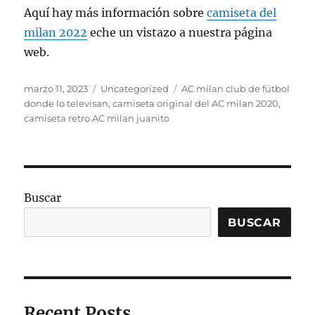
Aquí hay más información sobre
camiseta del
milan 2022
eche un vistazo a nuestra página
web.
Publicado
Categorías
Etiquetas
marzo 11, 2023
Uncategorized
AC milan club de fútbol
el
donde lo televisan
,
camiseta original del AC milan 2020
,
camiseta retro AC milan juanito
Buscar
BUSCAR
Recent Posts