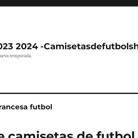
023 2024 -Camisetasdefutbols
nueva temporada.
rancesa futbol
e camisetas de futbol