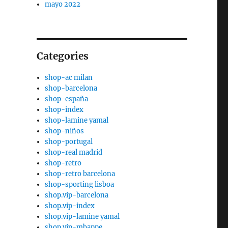
mayo 2022
Categories
shop-ac milan
shop-barcelona
shop-españa
shop-index
shop-lamine yamal
shop-niños
shop-portugal
shop-real madrid
shop-retro
shop-retro barcelona
shop-sporting lisboa
shop.vip-barcelona
shop.vip-index
shop.vip-lamine yamal
shop.vip-mbappe