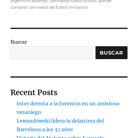
el
argentino ascenso
,
camisetas futbol bilbao
,
donde
comprar camisetas de futbol imitacion
Buscar
BUSCAR
Recent Posts
Inter derrota a la Juventus en un amistoso
veraniego
Lewandowski lidera la delantera del
Barcelona a los 37 años