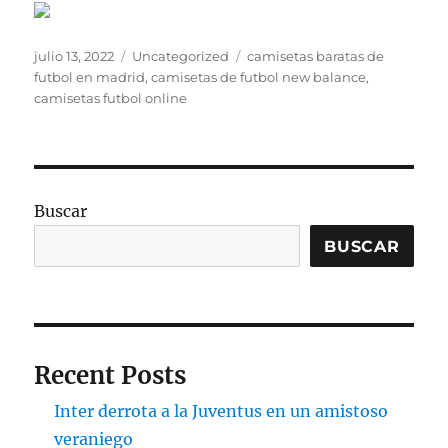
Publicado
Categorías
Etiquetas
julio 13, 2022
Uncategorized
camisetas baratas de
el
futbol en madrid
,
camisetas de futbol new balance
,
camisetas futbol online
Buscar
BUSCAR
Recent Posts
Inter derrota a la Juventus en un amistoso
veraniego