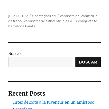
Publicado
Categorías
Etiquetas
julio 13, 2022
Uncategorized
camiseta del cadiz club
el
de futbol
,
camisetas de futbol oficiales 2018
,
chaqueta fc
barcelona barata
Buscar
BUSCAR
Recent Posts
Inter derrota a la Juventus en un amistoso