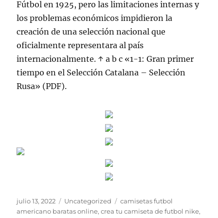
Fútbol en 1925, pero las limitaciones internas y
los problemas económicos impidieron la
creación de una selección nacional que
oficialmente representara al país
internacionalmente. ↑ a b c «1-1: Gran primer
tiempo en el Selección Catalana – Selección
Rusa» (PDF).
Publicado
Categorías
Etiquetas
julio 13, 2022
Uncategorized
camisetas futbol
el
americano baratas online
,
crea tu camiseta de futbol nike
,