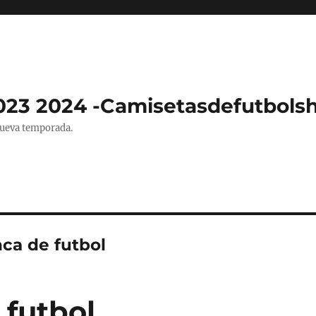
023 2024 -Camisetasdefutbols
nueva temporada.
nca de futbol
 futbol