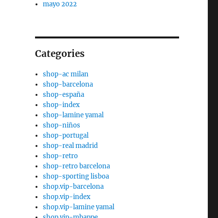
mayo 2022
Categories
shop-ac milan
shop-barcelona
shop-españa
shop-index
shop-lamine yamal
shop-niños
shop-portugal
shop-real madrid
shop-retro
shop-retro barcelona
shop-sporting lisboa
shop.vip-barcelona
shop.vip-index
shop.vip-lamine yamal
shop.vip-mbappe