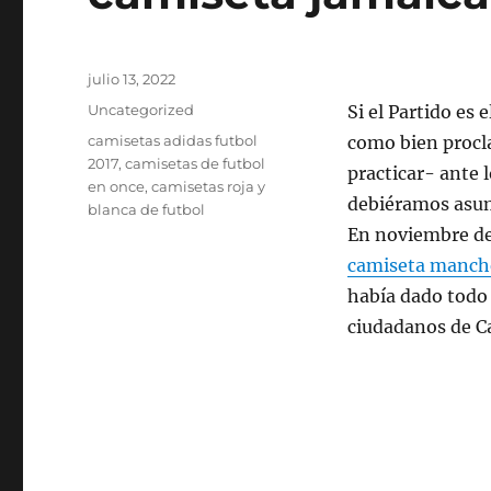
Publicado
julio 13, 2022
el
Categorías
Uncategorized
Si el Partido es
Etiquetas
camisetas adidas futbol
como bien procla
2017
,
camisetas de futbol
practicar- ante l
en once
,
camisetas roja y
debiéramos asum
blanca de futbol
En noviembre de
camiseta manche
había dado todo 
ciudadanos de C