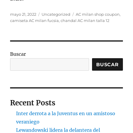
Publicado
Categorías
Etiquetas
mayo 21, 2022
Uncategorized
AC milan shop coupon
,
el
camiseta AC milan fucsia
,
chandal AC milan talla 12
Buscar
BUSCAR
Recent Posts
Inter derrota a la Juventus en un amistoso
veraniego
Lewandowski lidera la delantera del