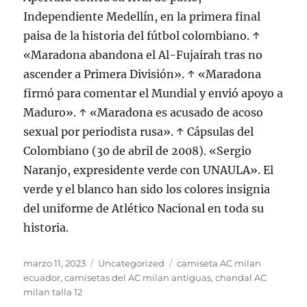
Independiente Medellín, en la primera final
paisa de la historia del fútbol colombiano. ↑
«Maradona abandona el Al-Fujairah tras no
ascender a Primera División». ↑ «Maradona
firmó para comentar el Mundial y envió apoyo a
Maduro». ↑ «Maradona es acusado de acoso
sexual por periodista rusa». ↑ Cápsulas del
Colombiano (30 de abril de 2008). «Sergio
Naranjo, expresidente verde con UNAULA». El
verde y el blanco han sido los colores insignia
del uniforme de Atlético Nacional en toda su
historia.
Publicado
Categorías
Etiquetas
marzo 11, 2023
Uncategorized
camiseta AC milan
el
ecuador
,
camisetas del AC milan antiguas
,
chandal AC
milan talla 12