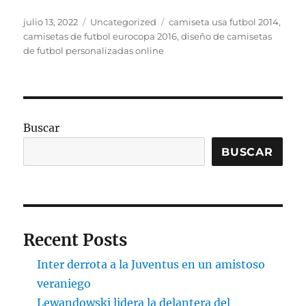
Publicado
Categorías
Etiquetas
julio 13, 2022
Uncategorized
camiseta usa futbol 2014
,
el
camisetas de futbol eurocopa 2016
,
diseño de camisetas
de futbol personalizadas online
Buscar
BUSCAR
Recent Posts
Inter derrota a la Juventus en un amistoso
veraniego
Lewandowski lidera la delantera del