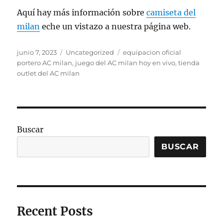
Aquí hay más información sobre
camiseta del
milan
eche un vistazo a nuestra página web.
Publicado
Categorías
Etiquetas
junio 7, 2023
Uncategorized
equipacion oficial
el
portero AC milan
,
juego del AC milan hoy en vivo
,
tienda
outlet del AC milan
Buscar
BUSCAR
Recent Posts