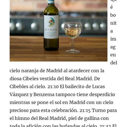
é
bo
nit
a
im
ag
en
del
cielo naranja de Madrid al atardecer con la
diosa Cibeles vestida del Real Madrid. De
Cibebles al cielo. 21:10 El bailecito de Lucas
Vázquez y Benzema tampoco tiene desperdicio
mientras se pone el sol en Madrid con un cielo
precioso para esta celebración. 21:15 Turno para
el himno del Real Madrid, piel de gallina con
toda la afición con las bufandas al cielo. 21:32 El