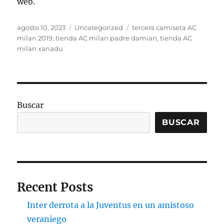
web.
Publicado
Categorías
Etiquetas
agosto 10, 2023
Uncategorized
tercera camiseta AC
el
milan 2019
,
tienda AC milan padre damian
,
tienda AC
milan xanadu
Buscar
BUSCAR
Recent Posts
Inter derrota a la Juventus en un amistoso
veraniego