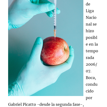
de
Liga
Nacio
nal se
hizo
posibl
e en la
tempo
rada
2006/
07.
Boca,
condu
cido
por
Gabriel Picatto -desde la segunda fase-,