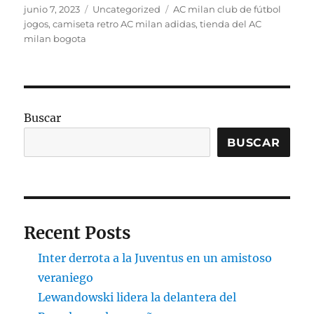
Publicado
Categorías
Etiquetas
junio 7, 2023
Uncategorized
AC milan club de fútbol
el
jogos
,
camiseta retro AC milan adidas
,
tienda del AC
milan bogota
Buscar
BUSCAR
Recent Posts
Inter derrota a la Juventus en un amistoso
veraniego
Lewandowski lidera la delantera del