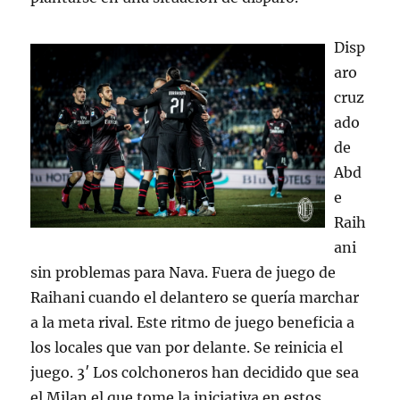
Disp
aro
cruz
ado
de
Abd
e
Raih
ani
sin problemas para Nava. Fuera de juego de
Raihani cuando el delantero se quería marchar
a la meta rival. Este ritmo de juego beneficia a
los locales que van por delante. Se reinicia el
juego. 3′ Los colchoneros han decidido que sea
el Milan el que tome la iniciativa en estos