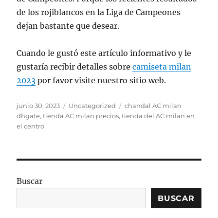
de los rojiblancos en la Liga de Campeones
dejan bastante que desear.
Cuando le gustó este artículo informativo y le
gustaría recibir detalles sobre
camiseta milan
2023
por favor visite nuestro sitio web.
Publicado
Categorías
Etiquetas
junio 30, 2023
Uncategorized
chandal AC milan
el
dhgate
,
tienda AC milan precios
,
tienda del AC milan en
el centro
Buscar
BUSCAR