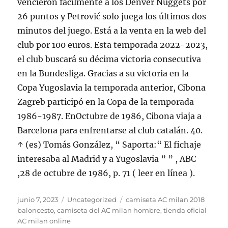
vencieron fácilmente a los Denver Nuggets por
26 puntos y Petrović solo juega los últimos dos
minutos del juego. Está a la venta en la web del
club por 100 euros. Esta temporada 2022-2023,
el club buscará su décima victoria consecutiva
en la Bundesliga. Gracias a su victoria en la
Copa Yugoslavia la temporada anterior, Cibona
Zagreb participó en la Copa de la temporada
1986-1987. EnOctubre de 1986, Cibona viaja a
Barcelona para enfrentarse al club catalán. 40.
↑ (es) Tomás González, “ Saporta:“ El fichaje
interesaba al Madrid y a Yugoslavia ” ” , ABC
,28 de octubre de 1986, p. 71 ( leer en línea ).
Publicado
Categorías
Etiquetas
junio 7, 2023
Uncategorized
camiseta AC milan 2018
el
baloncesto
,
camiseta del AC milan hombre
,
tienda oficial
AC milan online