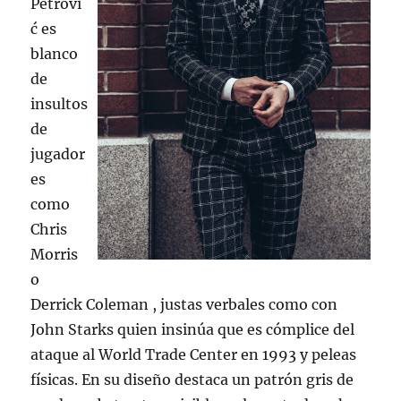
Petrovi
ć es
blanco
de
insultos
de
jugador
es
como
Chris
Morris
o
Derrick Coleman , justas verbales como con
John Starks quien insinúa que es cómplice del
ataque al World Trade Center en 1993 y peleas
físicas. En su diseño destaca un patrón gris de