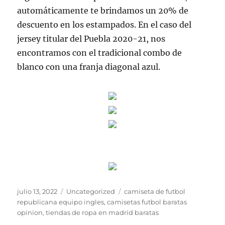
automáticamente te brindamos un 20% de
descuento en los estampados. En el caso del
jersey titular del Puebla 2020-21, nos
encontramos con el tradicional combo de
blanco con una franja diagonal azul.
Publicado
Categorías
Etiquetas
julio 13, 2022
Uncategorized
camiseta de futbol
el
republicana equipo ingles
,
camisetas futbol baratas
opinion
,
tiendas de ropa en madrid baratas