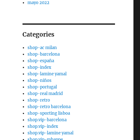
mayo 2022
Categories
shop-ac milan
shop-barcelona
shop-españa
shop-index
shop-lamine yamal
shop-niños
shop-portugal
shop-real madrid
shop-retro
shop-retro barcelona
shop-sporting lisboa
shop.vip-barcelona
shop.vip-index
shop.vip-lamine yamal
shop.vip-mbappe