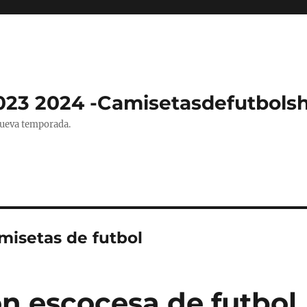
023 2024 -Camisetasdefutbols
nueva temporada.
misetas de futbol
on escocesa de futbol